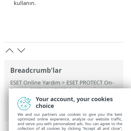
kullanın.
Breadcrumb'lar
ESET Online Yardım
>
ESET PROTECT On-
Prem
>
ESET PROTECT On-Prem Ürününü
Kullanma
>
ESET PROTECT On-Prem Ana
Your account, your cookies
Menü
>
Raporlar
> Güncel olmayan
choice
uygulamalar
We and our partners use cookies to give you the best
optimized online experience, analyze our website traffic,
and serve you with personalized ads. You can agree to the
collection of all cookies by clicking "Accept all and close",