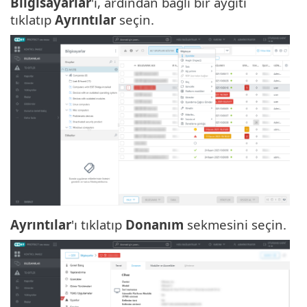
Bilgisayarlar
'ı, ardından bağlı bir aygıtı
tıklatıp
Ayrıntılar
seçin.
Ayrıntılar
'ı tıklatıp
Donanım
sekmesini seçin.