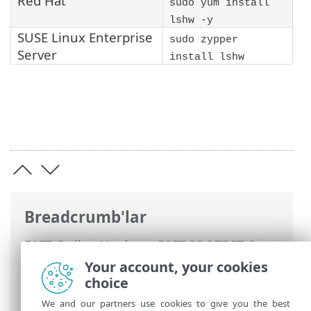
Red Hat
sudo yum install
lshw -y
SUSE Linux Enterprise
sudo zypper
Server
install lshw
Breadcrumb'lar
ESET Online Yardım
>
ESET PROTECT On-
Prem
>
ESET PROTECT On-Prem Ürününü
Your account, your cookies
Kullanma
>
ESET PROTECT On-Prem Ana
choice
Menü
>
Raporlar
> Donanım Envanteri
We and our partners use cookies to give you the best