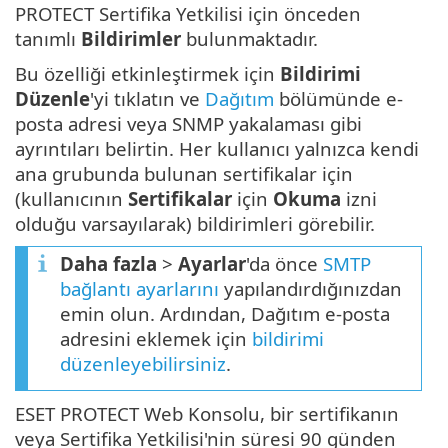
PROTECT Sertifika Yetkilisi için önceden
tanımlı
Bildirimler
bulunmaktadır.
Bu özelliği etkinleştirmek için
Bildirimi
Düzenle
'yi tıklatın ve
Dağıtım
bölümünde e-
posta adresi veya SNMP yakalaması gibi
ayrıntıları belirtin. Her kullanıcı yalnızca kendi
ana grubunda bulunan sertifikalar için
(kullanıcının
Sertifikalar
için
Okuma
izni
olduğu varsayılarak) bildirimleri görebilir.
Daha fazla
>
Ayarlar
'da önce
SMTP
bağlantı ayarlarını
yapılandırdığınızdan
emin olun. Ardından, Dağıtım e-posta
adresini eklemek için
bildirimi
düzenleyebilirsiniz
.
ESET PROTECT Web Konsolu, bir sertifikanın
veya Sertifika Yetkilisi'nin süresi 90 günden