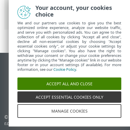
Menü
> Daha Fazla >
Sertifikalar
>
Dışa
Your account, your cookies
Aktarma
> Süresi Dolan Sertifika -
choice
raporlama ve yenileme
We and our partners use cookies to give you the best
optimized online experience, analyze our website traffic,
and serve you with personalized ads. You can agree to the
collection of all cookies by clicking "Accept all and close",
decline all non-essential cookies by choosing "Accept
essential cookies only", or adjust your cookie settings by
clicking "Manage cookies". You also have the right to
withdraw your consent or change your cookie preferences
anytime by clicking the "Manage cookies" link in our website
Masaüstü sitesini görüntüle
footer or in your account settings (if available). For more
information, see our
Cookie Policy
.
End of Life
ESET Bilgi Bankası
ACCEPT ALL AND CLOSE
ESET Forumu
ESET Status Portal
ACCEPT ESSENTIAL COOKIES ONLY
Bölgesel destek
MANAGE COOKIES
© 1992 - 2026 ESET, spol. s
Çerezleri yönet
r.o. - Tüm hakları saklıdır.
Çerez politikası