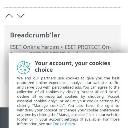
Breadcrumb'lar
ESET Online Yardım
>
ESET PROTECT On-
Prem
>
ESET PROTECT On-Prem Ürününü
Kullanma
>
ESET PROTECT On-Prem Ana
Your account, your cookies
Menü
>
Görevler
>
İstemci Görevleri
>
choice
Bilgisayarın ağ yalıtımını sonlandır
We and our partners use cookies to give you the best
optimized online experience, analyze our website traffic,
and serve you with personalized ads. You can agree to the
collection of all cookies by clicking "Accept all and close",
decline all non-essential cookies by choosing "Accept
essential cookies only", or adjust your cookie settings by
clicking "Manage cookies". You also have the right to
withdraw your consent or change your cookie preferences
anytime by clicking the "Manage cookies" link in our website
Masaüstü sitesini görüntüle
footer or in your account settings (if available). For more
information, see our
Cookie Policy
.
End of Life