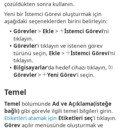
çözüldükten sonra kullanın.
Yeni bir İstemci Görevi oluşturmak için
aşağıdaki seçeneklerden birini belirleyin:
Görevler
>
Ekle
>
İstemci Görevi
'ni
•
tıklayın.
Görevler
'i tıklayın ve istenen görev
•
türünü seçin,
Ekle
>
İstemci Görevi
'ni
tıklayın.
Bilgisayarlar
'da hedef cihazı tıklayın,
•
Görevler
>
Yeni Görev
'i seçin.
Temel
Temel
bölümünde
Ad ve Açıklama(isteğe
bağlı)
gibi görevle ilgili temel bilgileri girin.
Etiketleri atamak için
Etiketleri seç
'i tıklayın.
Görev
açılır menüsünde oluşturmak ve