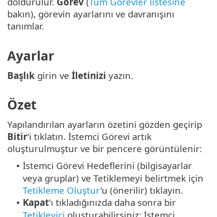
doldurulur.
Görev
(
Tüm Görevler listesine
bakın), görevin ayarlarını ve davranışını
tanımlar.
Ayarlar
Başlık
girin ve
İletinizi
yazın.
Özet
Yapılandırılan ayarların özetini gözden geçirip
Bitir
'i tıklatın. İstemci Görevi artık
oluşturulmuştur ve bir pencere görüntülenir:
İstemci Görevi Hedeflerini (bilgisayarlar
•
veya gruplar) ve Tetiklemeyi belirtmek için
Tetikleme Oluştur
'u (önerilir) tıklayın.
Kapat
'ı tıkladığınızda daha sonra bir
•
Tetikleyici
oluşturabilirsiniz: İstemci