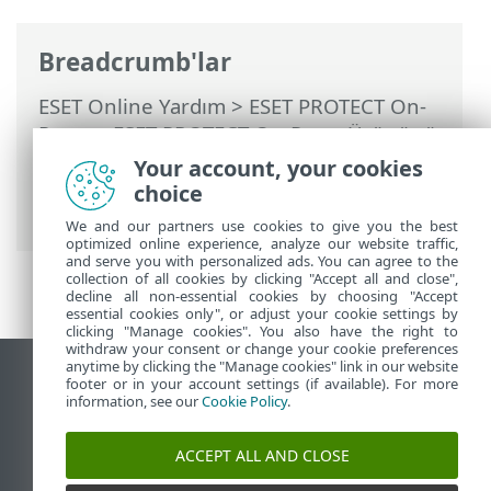
Breadcrumb'lar
ESET Online Yardım
>
ESET PROTECT On-
Prem
>
ESET PROTECT On-Prem Ürününü
Kullanma
>
ESET PROTECT On-Prem Ana
Your account, your cookies
Menü
>
Görevler
>
İstemci Görevleri
>
choice
İletiyi Görüntüleme
We and our partners use cookies to give you the best
optimized online experience, analyze our website traffic,
and serve you with personalized ads. You can agree to the
collection of all cookies by clicking "Accept all and close",
decline all non-essential cookies by choosing "Accept
essential cookies only", or adjust your cookie settings by
clicking "Manage cookies". You also have the right to
withdraw your consent or change your cookie preferences
anytime by clicking the "Manage cookies" link in our website
Masaüstü sitesini görüntüle
footer or in your account settings (if available). For more
information, see our
Cookie Policy
.
End of Life
ESET Bilgi Bankası
ACCEPT ALL AND CLOSE
ESET Forumu