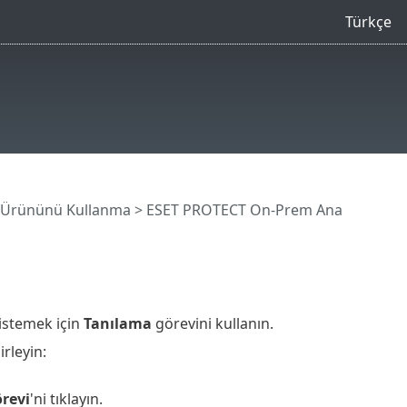
Türkçe
 Ürününü Kullanma
>
ESET PROTECT On-Prem Ana
istemek için
Tanılama
görevini kullanın.
rleyin:
revi
'ni tıklayın.