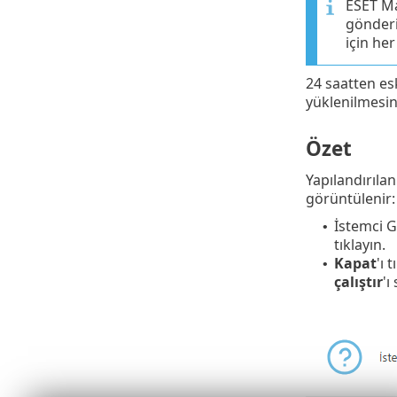
ESET Ma
gönderi
için her
24 saatten esk
yüklenilmesini
Özet
Yapılandırıla
görüntülenir:
İstemci G
•
tıklayın.
Kapat
'ı 
•
çalıştır
'ı