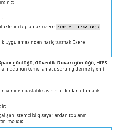
rsiniz:
n:
lüklerini toplamak üzere
/Targets:EraAgLogs
nlik uygulamasından hariç tutmak üzere
Spam günlüğü
,
Güvenlik Duvarı günlüğü
,
HIPS
ama modunun temel amacı, sorun giderme işlemi
arın yeniden başlatılmasının ardından otomatik
ir:
ışan istemci bilgisayarlardan toplanır.
rilmelidir.