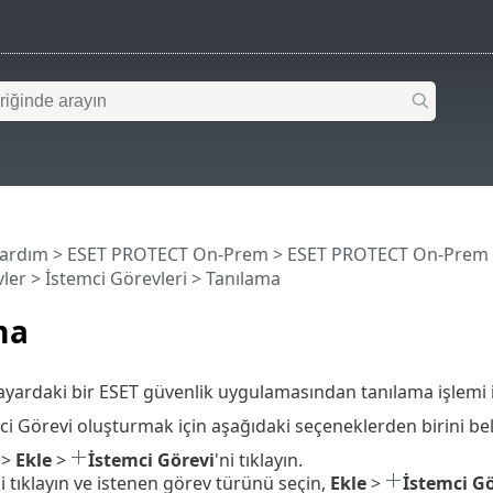
Yardım
>
ESET PROTECT On-Prem
>
ESET PROTECT On-Prem
ler
>
İstemci Görevleri
> Tanılama
ma
sayardaki bir ESET güvenlik uygulamasından tanılama işlemi 
ci Görevi oluşturmak için aşağıdaki seçeneklerden birini beli
>
Ekle
>
İstemci Görevi
'ni tıklayın.
'i tıklayın ve istenen görev türünü seçin,
Ekle
>
İstemci Gö