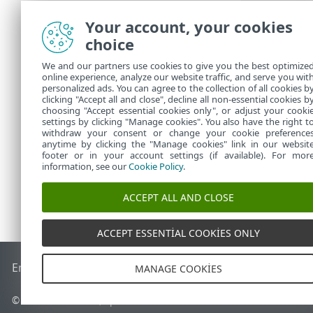
Your account, your cookies
choice
Görevler'de
,
We and our partners use cookies to give you the best optimize
Oluştur
online experience, analyze our website traffic, and serve you wit
personalized ads. You can agree to the collection of all cookies b
günlük
clicking "Accept all and close", decline all non-essential cookies b
choosing "Accept essential cookies only", or adjust your cooki
settings by clicking "Manage cookies". You also have the right t
withdraw your consent or change your cookie preference
anytime by clicking the "Manage cookies" link in our websit
footer or in your account settings (if available). For mor
information, see our
Cookie Policy
.
ACCEPT ALL AND CLOSE
ACCEPT ESSENTIAL COOKIES ONLY
End of Life
ESET Bilgi Bankası
ESET Forumu
ESET Status Por
MANAGE COOKIES
© 1992 - 2026 ESET, spol. s r.o. - Tüm hakları saklıdır.