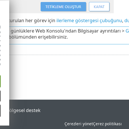
 oluşturulan her görev için
ilerleme göstergesi çubuğunu
,
d
d
ulan günlüklere Web Konsolu'ndan Bilgisayar ayrıntıları >
G
h
y
leri
bölümünden erişebilirsiniz.
y
e
o
s
e
e
tal
Bölgesel destek
Çerezleri yönet
Çerez politikası