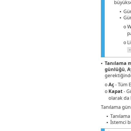
büyükse 
Gün
•
Gün
•
W
o
p
L
o
-
Tanılama 
•
günlüğü
,
A
gerektiğind
Aç
- Tüm E
o
Kapat
- G
o
olarak da 
Tanılama günl
Tanılama 
•
İstemci b
•