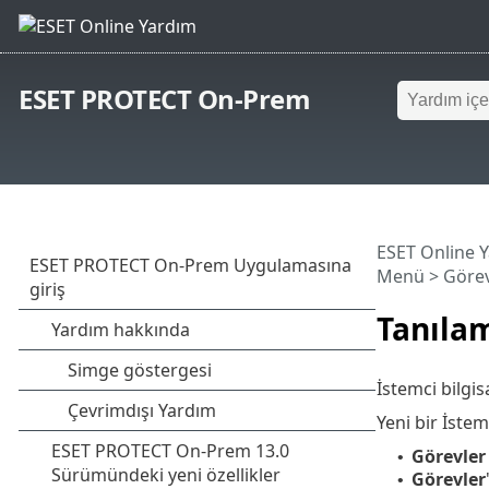
ESET PROTECT On-Prem
ESET Online 
Menü
>
Görev
Tanıla
İstemci bilgi
Yeni bir İstem
Görevler
•
Görevler
•