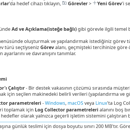
rlar
'da hedef cihazı tıklayın,
Görevler
>
Yeni Görev
'i s
ünde
Ad ve Açıklama(isteğe bağlı)
gibi görevle ilgili temel b
menüsünde oluşturmak ve yapılandırmak istediğiniz görev t
rev türü seçtiyseniz
Görev
alanı, geçmişteki tercihinize göre
n ayarlarını ve davranışını tanımlar.
emi
r'ı Çalıştır
- Bir destek vakasının çözümü sırasında müşteri
ak için seçilen makinedeki belirli verileri (yapılandırma ve gü
ctor parametreleri
-
Windows
,
macOS
veya
Linux
'ta Log Co
ri toplamak için
Log Collector parametreleri
alanını boş bı
 hedefler olarak yalnızca geçerli işletim sistemini çalıştıran b
aşına günlük teslimi için dosya boyutu sınırı 200 MB'tır. Gö