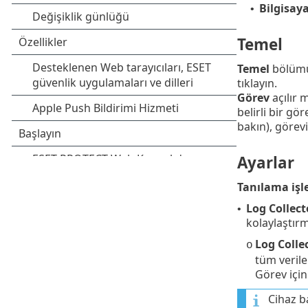
Bilgisaya
•
Temel
Temel
bölüm
tıklayın.
Görev
açılır 
belirli bir gö
bakın), görevi
Ayarlar
Tanılama işl
Log Collecto
•
kolaylaştırm
Log Colle
o
tüm verile
Görev için
Cihaz b