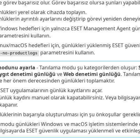
görev başarısız olur. Görev başarısız olursa şunları yapabili
lükleri yerel olarak cihazda toplayın.
lüklerin ayrıntılı ayarlarını değiştirip görevi yeniden deneyi
indows hedefleri için yalnızca ESET Management Agent gün
arametresini kullanın.
inux/macOS hedefleri için, günlükleri yüklenmiş ESET güve
parametresini kullanın.
-no-productlogs
modunu ayarla
- Tanılama modu şu kategorilerden oluşur:
ygıt denetimi günlüğü
ve
Web denetimi günlüğü
. Tanıl
e her önem derecesinden günlükleri toplamaktır.
SET uygulamalarının günlük kayıtlarını açar.
ünlük kaydını manuel olarak kapatabilirsiniz. Veya bilgisay
kapanır.
üklerinin başarıyla oluşturulması için şu önkoşullar gereklid
modu günlükleri Windows ve macOS işletim sistemlerinde çal
ilgisayarda ESET güvenlik uygulaması yüklenmeli ve etkinleşti