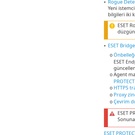
Rogue Detec
•
Yeni istemci
bilgileri ik
ESET Ro
düzgün 
ESET Bridge
•
Önbelleğe
o
ESET Endp
güncellem
Agent ma
o
PROTECT S
HTTPS tra
o
Proxy zin
o
Çevrim dı
o
ESET PR
Sonuna 
ESET PROTECT 