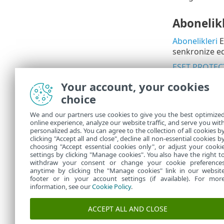
Abonelikl
Abonelikleri
E
senkronize ed
ESET PROTEC
için merkezi k
Your account, your cookies
ESET PR
choice
iki pla
We and our partners use cookies to give you the best optimize
ESE
•
online experience, analyze our website traffic, and serve you wit
personalized ads. You can agree to the collection of all cookies b
ESE
•
clicking "Accept all and close", decline all non-essential cookies b
choosing "Accept essential cookies only", or adjust your cooki
settings by clicking "Manage cookies". You also have the right t
withdraw your consent or change your cookie preference
anytime by clicking the "Manage cookies" link in our websit
footer or in your account settings (if available). For mor
information, see our
Cookie Policy
.
ACCEPT ALL AND CLOSE