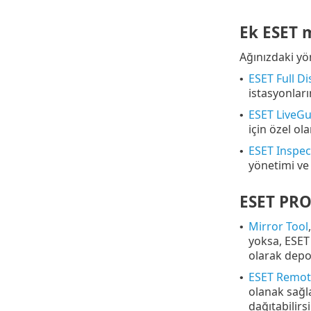
Ek ESET 
Ağınızdaki yö
ESET Full D
•
istasyonları
ESET LiveG
•
için özel o
ESET Inspe
•
yönetimi ve 
ESET PRO
Mirror Tool
•
yoksa, ESET
olarak depol
ESET Remot
•
olanak sağl
dağıtabilirsi