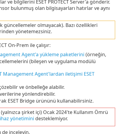
lar ve bilgilerini ESET PROTECT Server'a gönderir.
ensor bulunmuş olan bilgisayarları hatırlar ve aynı
 güncellemeler olmayacak). Bazı özellikleri
erinden yönetemezsiniz.
CT On-Prem ile çalışır:
nagement Agent'a yükleme paketlerini
(örneğin,
cellemelerini (bileşen ve uygulama modülü
T Management Agent'lardan iletişimi ESET
çözebilir ve önbelleğe alabilir.
erilerine yönlendirebilir.
ak ESET Bridge ürününü kullanabilirsiniz.
yalnızca şirket içi) Ocak 2024'te Kullanım Ömrü
ihaz yönetimini
desteklemiyor.
de inceleyin.