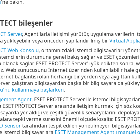
ü
'ne bakın.
TECT bileşenler
CT Server
, Agent'larla iletişimi yürütür, uygulama verilerin
a yükleyebilir veya önceden yapılandırılmış bir
Virtual Appli
CT Web Konsolu
, ortamınızdaki istemci bilgisayarları yöne
istemcilerin durumuna genel bakış sağlar ve ESET çözümleri
 olanak sağlar. ESET PROTECT Server'ı yükledikten sonra, w
iniz. Web sunucusunu İnternet üzerinden kullanılabilir hal
ernet bağlantısı olan herhangi bir yerden veya aygıttan ku
er çalıştıran bilgisayardan başka bir bilgisayara da yükleye
u'nu kullanmaya başlarken
.
gement Agent
, ESET PROTECT Server ile istemci bilgisayarlar a
le ESET PROTECT Server arasında iletişim kurmak için söz ko
isayarda yer aldığı ve çeşitli güvenlik senaryolarını depola
malara tepki verme süresini önemli ölçüde kısaltır. ESET PR
D Sensor
tarafından tespit edilen yönetilmeyen bilgisayarl
e istemci bilgisayarlara
ESET Management Agent'ı manuel ola