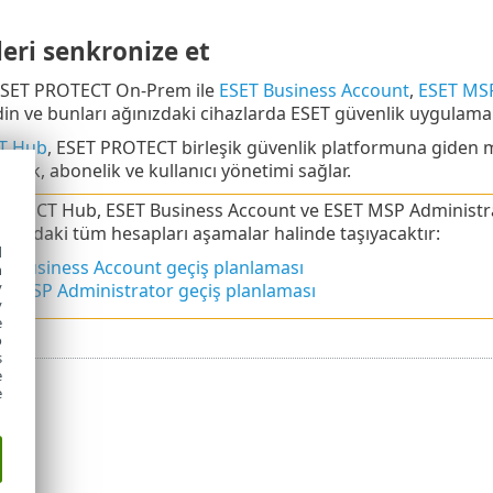
eri senkronize et
SET PROTECT On-Prem ile
ESET Business Account
,
ESET MSP
in ve bunları ağınızdaki cihazlarda ESET güvenlik uygulamala
T Hub
, ESET PROTECT birleşik güvenlik platformuna giden m
imlik, abonelik ve kullanıcı yönetimi sağlar.
OTECT Hub, ESET Business Account ve ESET MSP Administrato
tformdaki tüm hesapları aşamalar halinde taşıyacaktır:
d
T Business Account geçiş planlaması
h
y
T MSP Administrator geçiş planlaması
y
e
o
s
e
e