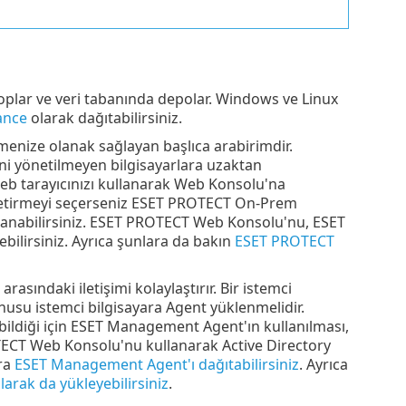
i toplar ve veri tabanında depolar. Windows ve Linux
ance
olarak dağıtabilirsiniz.
tmenize olanak sağlayan başlıca arabirimdir.
ni yönetilmeyen bilgisayarlara uzaktan
eb tarayıcınızı kullanarak Web Konsolu'na
e getirmeyi seçerseniz ESET PROTECT On-Prem
llanabilirsiniz. ESET PROTECT Web Konsolu'nu, ESET
bilirsiniz. Ayrıca şunlara da bakın
ESET PROTECT
rasındaki iletişimi kolaylaştırır. Bir istemci
nusu istemci bilgisayara Agent yüklenmelidir.
yabildiği için ESET Management Agent'ın kullanılması,
OTECT Web Konsolu'nu kullanarak Active Directory
ara
ESET Management Agent'ı dağıtabilirsiniz
. Ayrıca
rak da yükleyebilirsiniz
.