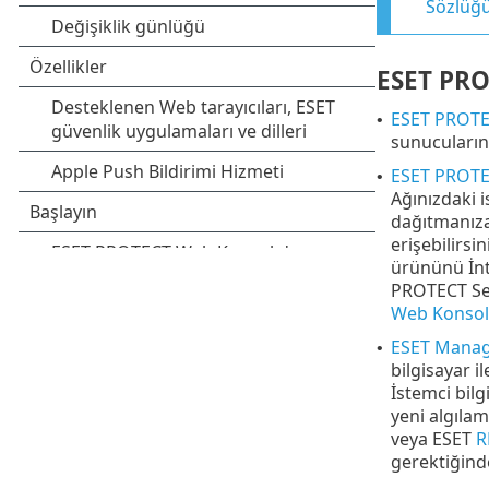
Sözlüğ
ESET PRO
ESET PROTE
•
sunucuların
ESET PROTE
•
Ağınızdaki 
dağıtmanıza
erişebilirs
ürününü İnt
PROTECT Serv
Web Konsol
ESET Mana
•
bilgisayar i
İstemci bilg
yeni algıla
veya ESET
R
gerektiğind