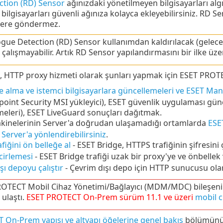
tion (RD) Sensor
ağınızdaki yönetilmeyen bilgisayarları algı
 bilgisayarları güvenli ağınıza kolayca ekleyebilirsiniz. RD S
i kere göndermez.
gue Detection (RD) Sensor kullanımdan kaldırılacak (gelecek
çalışmayabilir. Artık RD Sensor yapılandırmasını bir ilke üz
, HTTP proxy hizmeti olarak şunları yapmak için ESET PROTE
 alma ve istemci bilgisayarlara güncellemeleri ve ESET Ma
oint Security
MSI yükleyici), ESET güvenlik uygulaması gün
eleri), ESET LiveGuard sonuçları dağıtmak.
kinelerinin Server'a doğrudan ulaşamadığı ortamlarda
ESE
erver'a yönlendirebilirsiniz
.
fiğini ön belleğe al
- ESET Bridge,
HTTPS
trafiğinin şifresini 
cirlemesi
- ESET Bridge trafiği uzak bir proxy'ye ve önbellek v
şı depoyu çalıştır
- Çevrim dışı depo için HTTP sunucusu olar
OTECT Mobil Cihaz Yönetimi/Bağlayıcı (MDM/MDC) bileşeni (
ulaştı.
ESET PROTECT
On-Prem
sürüm
11.1
ve üzeri
mobil c
On-Prem yapısı ve altyapı öğelerine genel bakış
bölümünü 