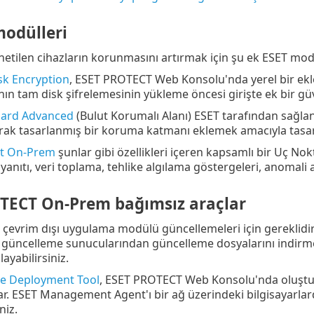
modülleri
netilen cihazların korunmasını artırmak için şu ek ESET modü
isk Encryption
, ESET PROTECT Web Konsolu'nda yerel bir ekle
nın tam disk şifrelemesinin yükleme öncesi girişte ek bir güv
uard Advanced
(Bulut Korumalı Alanı) ESET tarafından sağlana
larak tasarlanmış bir koruma katmanı eklemek amacıyla tasar
ct On-Prem
şunlar gibi özellikleri içeren kapsamlı bir Uç Nokt
yanıtı, veri toplama, tehlike algılama göstergeleri, anomali al
TECT On-Prem bağımsız araçlar
, çevrim dışı uygulama modülü güncellemeleri için gereklidir. 
 güncelleme sunucularından güncelleme dosyalarını indirmek i
ayabilirsiniz.
e Deployment Tool
, ESET PROTECT Web Konsolu'nda oluştur
ar. ESET Management Agent'ı bir ağ üzerindeki bilgisayarlard
niz.