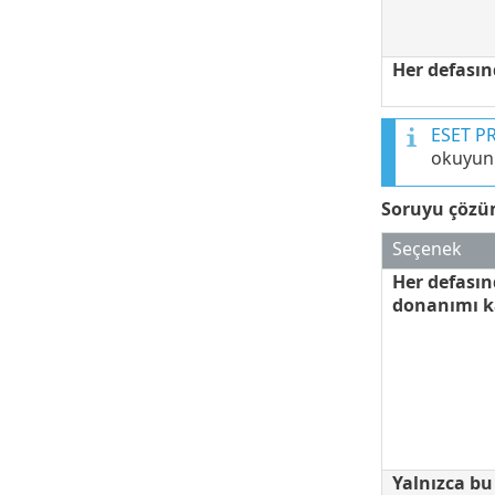
Her defasın
ESET PR
okuyun
Soruyu çözü
Seçenek
Her defasın
donanımı k
Yalnızca bu 