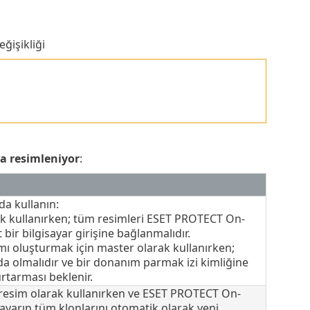
ğişikliği
ya resimleniyor
:
a kullanın:
ak kullanırken; tüm resimleri ESET PROTECT On-
r bilgisayar girişine bağlanmalıdır.
amı oluşturmak için master olarak kullanırken;
a olmalıdır ve bir donanım parmak izi kimliğine
urtarması beklenir.
r resim olarak kullanırken ve ESET PROTECT On-
yarın tüm klonlarını otomatik olarak yeni