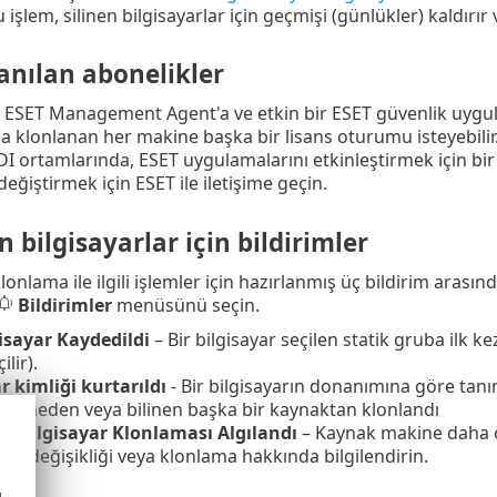
işlem, silinen bilgisayarlar için geçmişi (günlükler) kaldırır v
lanılan abonelikler
 ESET Management Agent'a ve etkin bir ESET güvenlik uygula
a klonlanan her makine başka bir lisans oturumu isteyebilir. 
VDI ortamlarında, ESET uygulamalarını etkinleştirmek için bir
değiştirmek için ESET ile iletişime geçin.
 bilgisayarlar için bildirimler
 klonlama ile ilgili işlemler için hazırlanmış üç bildirim arasın
Bildirimler
menüsünü seçin.
isayar Kaydedildi
– Bir bilgisayar seçilen statik gruba ilk ke
ilir).
r kimliği kurtarıldı
- Bir bilgisayarın donanımına göre tanım
kineden veya bilinen başka bir kaynaktan klonlandı
el Bilgisayar Klonlaması Algılandı
– Kaynak makine daha 
ım değişikliği veya klonlama hakkında bilgilendirin.