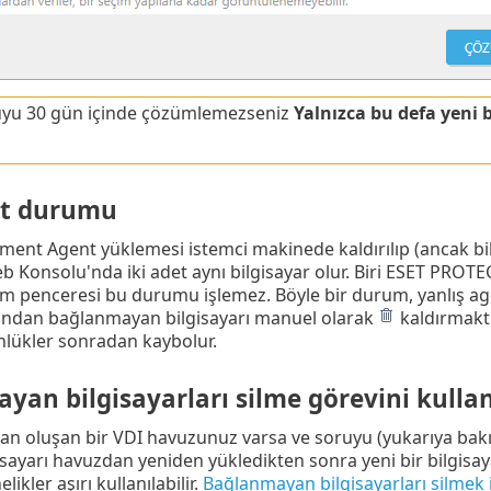
uyu 30 gün içinde çözümlemezseniz
Yalnızca bu defa yeni b
nt durumu
nt Agent yüklemesi istemci makinede kaldırılıp (ancak bi
b Konsolu'nda iki adet aynı bilgisayar olur. Biri ESET PROT
şim penceresi bu durumu işlemez. Böyle bir durum, yanlış a
ndan bağlanmayan bilgisayarı manuel olarak
kaldırmakt
lükler sonradan kaybolur.
yan bilgisayarları silme görevini kull
dan oluşan bir VDI havuzunuz varsa ve soruyu (yukarıya b
isayarı havuzdan yeniden yükledikten sonra yeni bir bilgisay
elikler aşırı kullanılabilir.
Bağlanmayan bilgisayarları silmek i