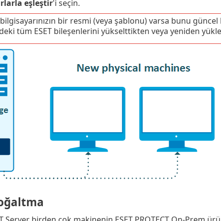
rlarla eşleştir
'i seçin.
bilgisayarınızın bir resmi (veya şablonu) varsa bunu günce
eki tüm ESET bileşenlerini yükselttikten veya yeniden yük
çoğaltma
 Server birden çok makinenin ESET PROTECT On-Prem ürünün