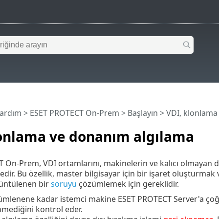
Yardım
>
ESET PROTECT On-Prem
>
Başlayın
> VDI, klonlama
lonlama ve donanım algılama
On-Prem, VDI ortamlarını, makinelerin ve kalıcı olmayan 
dir. Bu özellik, master bilgisayar için bir işaret oluşturma
üntülenen bir
soruyu
çözümlemek için gereklidir.
ümlenene kadar istemci makine ESET PROTECT Server'a çoğa
mediğini kontrol eder.