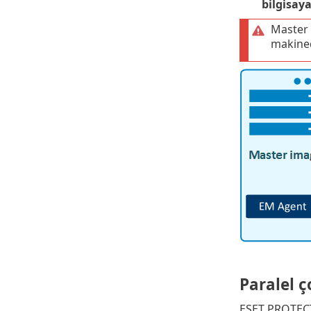
bilgisaya
Master 
makined
Paralel 
ESET PROTECT