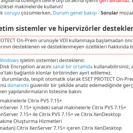
lgılama özelliğini devre dışı bırakma işlemi
geri alınamaz
.
fiziksel makinelerde kullanın!
ok
soruyu
çözümlerken,
Durum genel bakışı
-
Sorular
mozaiğ
etim sistemler ve hipervizörler destekle
ROTECT On-Prem ürünüyle VDI kullanmaya başlamadan ön
rının desteklenen ve desteklenmeyen özellikleri hakkında bi
Windows
işletim sistemleri desteklenir.
 Disk Encryption aracını
sanal bir ortamda
kullanabilirsiniz,
x'taki bağlantılı klonlar birbirinden ayırt edilemez.
 durumlarda, tespit otomatik olarak ESET PROTECT On-Prem
ünü
donanımı
güvenilir bir şekilde analiz edemediğinde gerç
en yapılandırmaların listesine bakın:
 makinelerle Citrix PVS 7.15+
XenServer 7.15+ içindeki sanal makinelerle Citrix PVS 7.15+
enServer 7.15+ ile Citrix PVS 7.15+ ve Citrix XenDesktop
Makine Oluşturma Hizmetleri
madan) Citrix XenServer 7.15+ içeren Citrix XenDesktop