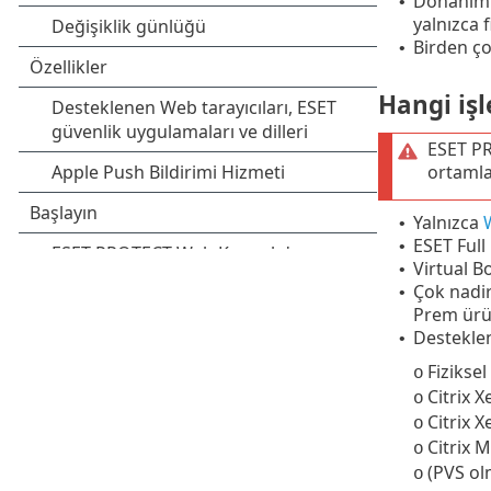
Donanım a
•
yalnızca 
Birden ç
•
Hangi işl
ESET P
ortamla
Yalnızca
•
ESET Full
•
Virtual Bo
•
Çok nadir
•
Prem ür
Desteklen
•
Fiziksel
o
Citrix 
o
Citrix X
o
Citrix 
o
(PVS ol
o