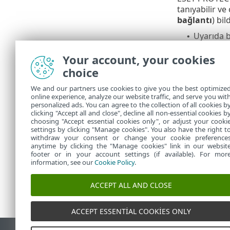
tanıyabilir ve
bağlantı
) bil
Uyarıda 
•
Nadir dur
•
Your account, your cookies
tek seçen
Makined
•
choice
We and our partners use cookies to give you the best optimize
Sorun gi
online experience, analyze our website traffic, and serve you wit
personalized ads. You can agree to the collection of all cookies b
VDI klonu ile 
clicking "Accept all and close", decline all non-essential cookies b
choosing "Accept essential cookies only", or adjust your cooki
settings by clicking "Manage cookies". You also have the right t
withdraw your consent or change your cookie preference
anytime by clicking the "Manage cookies" link in our websit
footer or in your account settings (if available). For mor
information, see our
Cookie Policy
.
ACCEPT ALL AND CLOSE
ACCEPT ESSENTIAL COOKIES ONLY