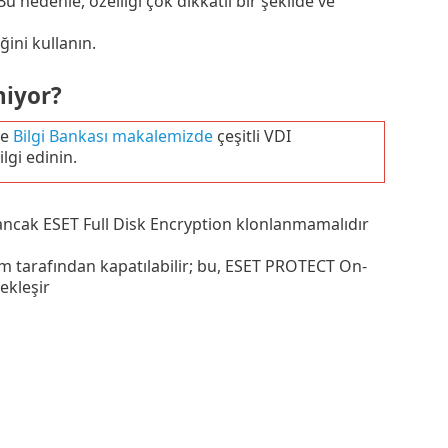
 Bu nedenle, özelliği çok dikkatli bir şekilde ve
ini kullanın.
niyor?
ce
Bilgi Bankası makalemizde
çeşitli VDI
lgi edinin.
 ancak ESET Full Disk Encryption klonlanmamalıdır
 tarafından kapatılabilir; bu, ESET PROTECT On-
ekleşir