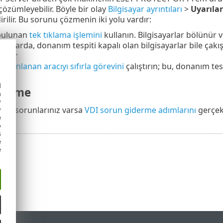
 çözümleyebilir. Böyle bir olay
Bilgisayar ayrıntıları
>
Uyarılar
dirilir. Bu sorunu çözmenin iki yolu vardır:
bulunan
tek tıklama işlemini
kullanın. Bilgisayarlar bölünür 
umlarda, donanım tespiti kapalı olan bilgisayarlar bile çakı
ektir
e
Klonlanan aracıyı sıfırla görevini
çalıştırın; bu, donanım te
d
derme
h
y
ilgili sorunlarınız varsa
VDI sorun giderme adımlarını
gerçekl
y
e
o
s
e
e