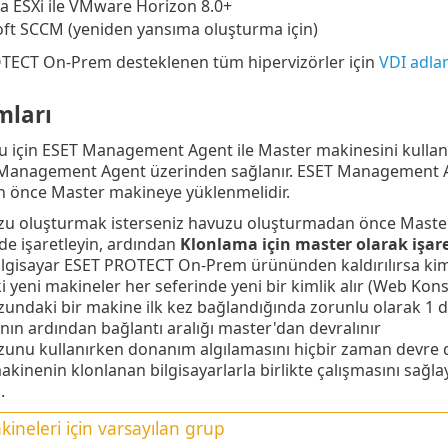
 ESXi ile VMware Horizon 8.0+
ft SCCM (yeniden yansıma oluşturma için)
TECT On-Prem desteklenen tüm hipervizörler için
VDI adla
mları
u için ESET Management Agent ile Master makinesini kullan
T Management Agent üzerinden sağlanır. ESET Management A
 önce Master makineye yüklenmelidir.
zu oluşturmak isterseniz havuzu oluşturmadan önce Master
e işaretleyin, ardından
Klonlama için master olarak işare
lgisayar ESET PROTECT On-Prem ürününden kaldırılırsa kimli
 yeni makineler her seferinde yeni bir kimlik alır (Web Kons
undaki bir makine ilk kez bağlandığında zorunlu olarak 1 daki
ın ardından bağlantı aralığı master'dan devralınır
unu kullanırken donanım algılamasını hiçbir zaman devre d
kinenin klonlanan bilgisayarlarla birlikte çalışmasını sağlay
.
ineleri için varsayılan grup