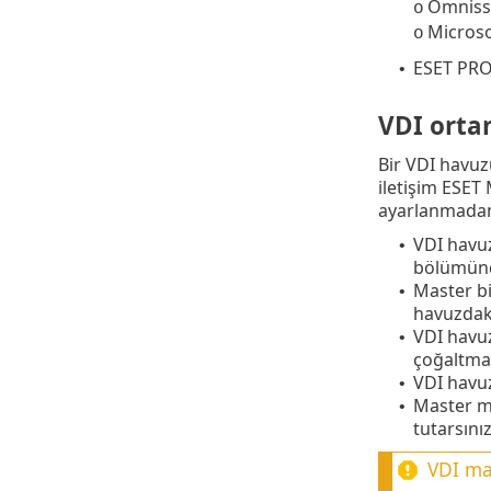
Omnissa
o
Microso
o
ESET PRO
•
VDI orta
Bir VDI havuz
iletişim ESE
ayarlanmadan
VDI havu
•
bölümünd
Master bi
•
havuzdaki
VDI havuz
•
çoğaltman
VDI havuz
•
Master ma
•
tutarsınız
VDI mak