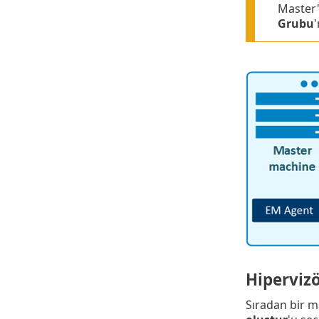
Master'
Grubu
Hiperviz
Sıradan bir m