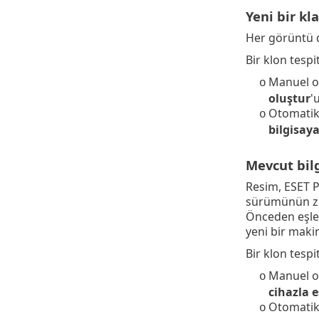
Yeni bir kl
Her görüntü 
Bir klon tespi
Manuel o
o
oluştur
'
Otomatik 
o
bilgisaya
Mevcut bilg
Resim, ESET 
sürümünün za
Önceden eşle
yeni bir maki
Bir klon tespi
Manuel o
o
cihazla e
Otomatik 
o