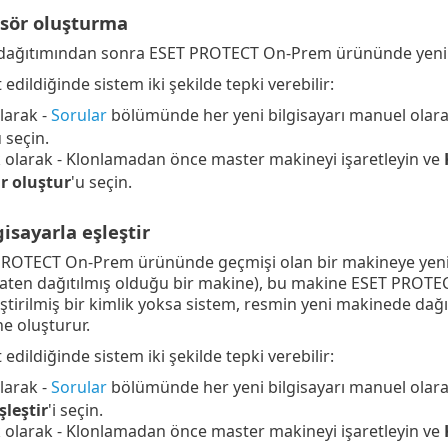
asör oluşturma
dağıtımından sonra ESET PROTECT On-Prem ürününde yeni b
t edildiğinde sistem iki şekilde tepki verebilir:
larak -
Sorular
bölümünde her yeni bilgisayarı manuel olar
u seçin.
olarak - Klonlamadan önce master makineyi işaretleyin ve
r oluştur
'u seçin.
isayarla eşleştir
PROTECT On-Prem ürününde geçmişi olan bir makineye yeni
ten dağıtılmış olduğu bir makine), bu makine ESET PROTEC
ştirilmiş bir kimlik yoksa sistem, resmin yeni makinede 
ne oluşturur.
t edildiğinde sistem iki şekilde tepki verebilir:
larak -
Sorular
bölümünde her yeni bilgisayarı manuel olar
şleştir
'i seçin.
olarak - Klonlamadan önce master makineyi işaretleyin ve