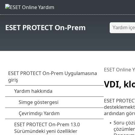
ESET PROTECT On-Prem
ESET Online 
VDI, k
ESET PROTECT 
desteklemekte
ardından gör
Soru çöz
•
çözümlen