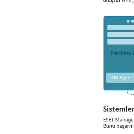
oluştur
'u se
Sistemle
ESET Manageme
Bunu başarman