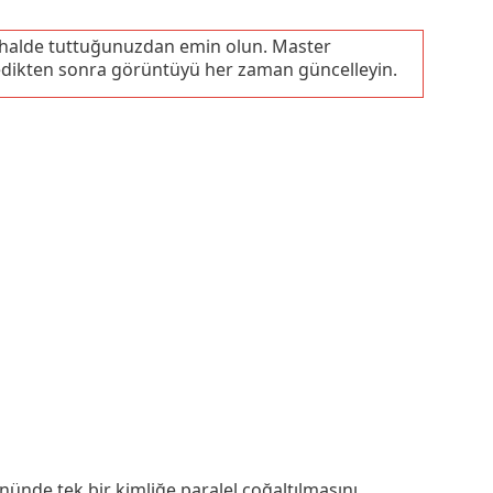
l halde tuttuğunuzdan emin olun. Master
ledikten sonra görüntüyü her zaman güncelleyin.
de tek bir kimliğe paralel çoğaltılmasını