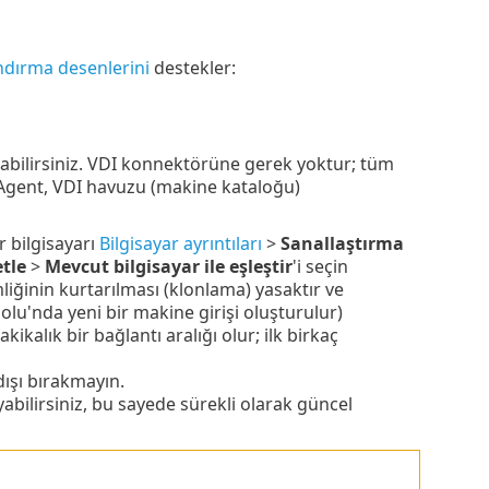
ndırma desenlerini
destekler:
abilirsiniz. VDI konnektörüne gerek yoktur; tüm
gent, VDI havuzu (makine kataloğu)
 bilgisayarı
Bilgisayar ayrıntıları
>
Sanallaştırma
tle
>
Mevcut bilgisayar ile eşleştir
'i seçin
ğinin kurtarılması (klonlama) yasaktır ve
olu'nda yeni bir makine girişi oluşturulur)
kalık bir bağlantı aralığı olur; ilk birkaç
ışı bırakmayın.
abilirsiniz, bu sayede sürekli olarak güncel