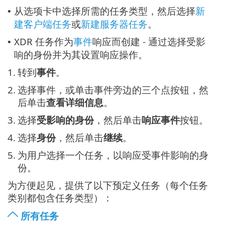
从选项卡中选择所需的任务类型，然后选择
新
•
建客户端任务
或
新建服务器任务
。
XDR 任务作为
事件
响应而创建 - 通过选择受影
•
响的身份并为其设置响应操作。
1.
转到
事件
。
2.
选择事件，或单击事件旁边的三个点按钮，然
后单击
查看详细信息
。
3.
选择
受影响的身份
，然后单击
响应事件
按钮。
4.
选择
身份
，然后单击
继续
。
5.
为用户选择一个任务，以响应受事件影响的身
份。
为方便起见，提供了以下预定义任务（每个任务
类别都包含任务类型）：
所有任务