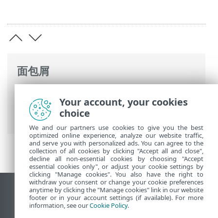
面包屑
ESET 联机帮助
>
ESET PROTECT
>
使用
Your account, your cookies
ESET PROTECT
>
ESET PROTECT 主菜单
>
choice
任务
We and our partners use cookies to give you the best
optimized online experience, analyze our website traffic,
and serve you with personalized ads. You can agree to the
collection of all cookies by clicking "Accept all and close",
decline all non-essential cookies by choosing "Accept
essential cookies only", or adjust your cookie settings by
clicking "Manage cookies". You also have the right to
withdraw your consent or change your cookie preferences
anytime by clicking the "Manage cookies" link in our website
查看桌面站点
footer or in your account settings (if available). For more
End of Life
information, see our
Cookie Policy
.