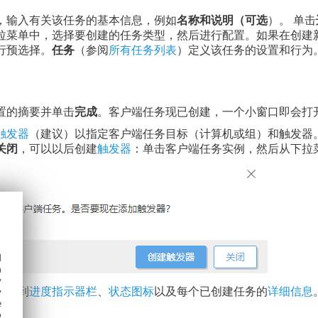
，输入有关该任务的基本信息，例如
名称和说明（可选
）。 单击
拉菜单中，选择要创建的任务类型，然后进行配置。如果在创建
行预选择。
任务
（参阅
所有任务列表
）定义该任务的设置和行为
置的摘要并单击
完成
。客户端任务现已创建，一个小窗口即会打
触发器
（建议）以指定客户端任务目标（计算机或组）和触发器
关闭
，可以以后创建
触发器
：单击客户端任务实例，然后从下拉
d
h
y
以看到
进度指示器栏
、
状态图标
以及每个已创建任务的
详细信息
y
e
o