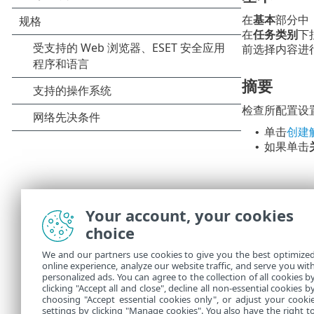
在
基本
部分中
在
任务类别
下
前选择内容进
摘要
检查所配置设
单击
创建
•
如果单击
•
Your account, your cookies
choice
We and our partners use cookies to give you the best optimize
online experience, analyze our website traffic, and serve you wit
personalized ads. You can agree to the collection of all cookies b
在
任务
中，可
clicking "Accept all and close", decline all non-essential cookies b
choosing "Accept essential cookies only", or adjust your cooki
settings by clicking "Manage cookies". You also have the right t