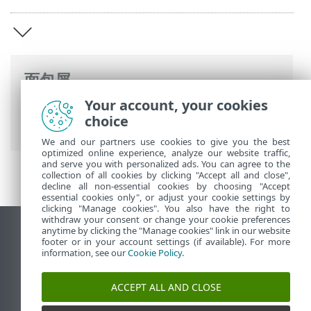
面包屑
Your account, your cookies
ESET 联机帮助
>
ESET PROTECT
>
ESET
choice
PROTECT 简介
We and our partners use cookies to give you the best
optimized online experience, analyze our website traffic,
and serve you with personalized ads. You can agree to the
collection of all cookies by clicking "Accept all and close",
decline all non-essential cookies by choosing "Accept
essential cookies only", or adjust your cookie settings by
clicking "Manage cookies". You also have the right to
withdraw your consent or change your cookie preferences
anytime by clicking the "Manage cookies" link in our website
查看桌面站点
footer or in your account settings (if available). For more
End of Life
information, see our
Cookie Policy
.
ESET 知识库
ACCEPT ALL AND CLOSE
ESET 论坛
ESET Status Portal