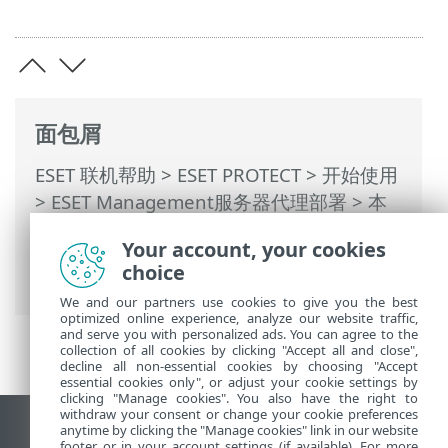
面包屑
ESET 联机帮助
>
ESET PROTECT
>
开始使用
>
ESET Management服务器代理部署
>
本
地部署
> 创建服务器代理（和 ESET 安全应
Your account, your cookies
用程序）安装程序 -
choice
Windows/macOS/Linux
We and our partners use cookies to give you the best
optimized online experience, analyze our website traffic,
and serve you with personalized ads. You can agree to the
collection of all cookies by clicking "Accept all and close",
decline all non-essential cookies by choosing "Accept
essential cookies only", or adjust your cookie settings by
clicking "Manage cookies". You also have the right to
withdraw your consent or change your cookie preferences
anytime by clicking the "Manage cookies" link in our website
查看桌面站点
footer or in your account settings (if available). For more