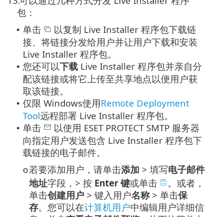
13.
可以通过几种方式分发 Live Installer 程序
包：
单击
以复制 Live Installer 程序包下载链
•
接、将链接分发给用户并让用户下载和安装
Live Installer 程序包。
您还可以
下载
Live Installer 程序包并亲自分
•
配该链接或将它上传至共享地点以便用户获
取该链接。
仅限 Windows使用
Remote Deployment
•
Tool
远程部署 Live Installer 程序包。
单击
以使用 ESET PROTECT SMTP 服务器
•
向指定用户发送包含 Live Installer 程序包下
载链接的电子邮件。
若要添加用户，请单击
添加
> 填写
电子邮件
o
地址
字段，> 按
Enter 键
或单击
。或者，
单击
创建用户
> 键入用户
名称
> 单击
保
存
。您可以在
计算机用户
中编辑用户详细信