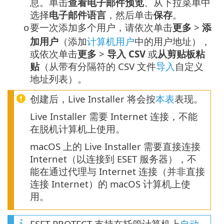
息。单击
查看电子邮件预览
、从下拉菜单中
选择
电子邮件语言
，然后单击
保存
。
要一次添加多个用户，请依次单击
更多
>
添
o
加用户
（添加
计算机用户
中的用户地址），
或依次单击
更多
>
导入 CSV
或
从剪贴板粘
贴
（从带有分隔符的 CSV 文件
导入
自定义
地址列表）。
创建后，Live Installer 将会按
本表
表现。
Live Installer 需要 Internet 连接，不能
在脱机计算机上使用。
macOS 上的 Live Installer 需要直接连接
Internet（以连接到 ESET 服务器），不
能在通过代理与 Internet 连接（并非直接
连接 Internet）的 macOS 计算机上使
用。
ESET PROTECT 支持在托管计算机上
自动