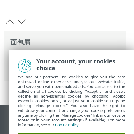
面包屑
ESET 联机帮助
>
ESET PROTECT
>
使用
Your account, your cookies
ESET PROTECT
>
ESET PROTECT 主菜单
>
choice
配置
>
高级设置
> 策略向导
We and our partners use cookies to give you the best
optimized online experience, analyze our website traffic,
and serve you with personalized ads. You can agree to the
collection of all cookies by clicking "Accept all and close",
decline all non-essential cookies by choosing "Accept
essential cookies only", or adjust your cookie settings by
clicking "Manage cookies". You also have the right to
withdraw your consent or change your cookie preferences
anytime by clicking the "Manage cookies" link in our website
查看桌面站点
footer or in your account settings (if available). For more
End of Life
information, see our
Cookie Policy
.
ESET 知识库