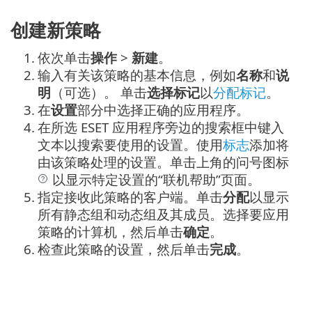
创建新策略
1.
依次单击
操作
>
新建
。
2.
输入有关该策略的基本信息，例如
名称
和
说
明
（可选）。
单击
选择标记
以
分配标记
。
3.
在
设置
部分中选择正确的应用程序。
4.
在所选 ESET 应用程序旁边的搜索框中键入
文本以搜索要使用的设置。使用
标志
添加将
由该策略处理的设置。单击上角的问号图标
以显示特定设置的“联机帮助”页面。
5.
指定接收此策略的客户端。单击
分配
以显示
所有静态组和动态组及其成员。选择要应用
策略的计算机，然后单击
确定
。
6.
检查此策略的设置，然后单击
完成
。