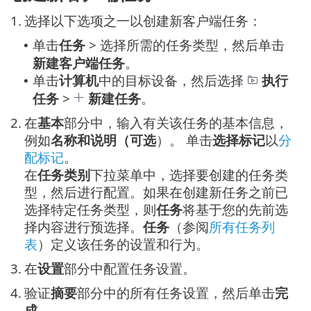
1.
选择以下选项之一以创建新客户端任务：
单击
任务
> 选择所需的任务类型，然后单击
•
新建客户端任务
。
单击
计算机
中的目标设备，然后选择
执行
•
任务
>
新建任务
。
2.
在
基本
部分中，输入有关该任务的基本信息，
例如
名称和说明（可选
）。 单击
选择标记
以
分
配标记
。
在
任务类别
下拉菜单中，选择要创建的任务类
型，然后进行配置。如果在创建新任务之前已
选择特定任务类型，则
任务
将基于您的先前选
择内容进行预选择。
任务
（参阅
所有任务列
表
）定义该任务的设置和行为。
3.
在
设置
部分中配置任务设置。
4.
验证
摘要
部分中的所有任务设置，然后单击
完
成
。