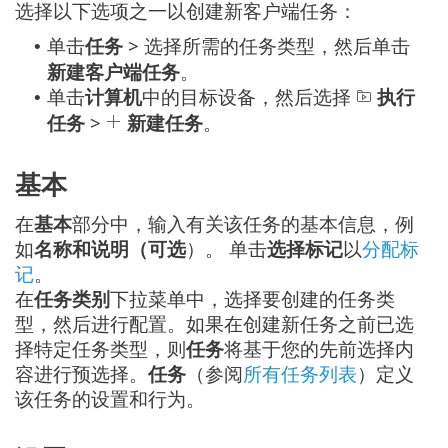
选择以下选项之一以创建新客户端任务：
单击
任务
> 选择所需的任务类型，然后单击
•
新建客户端任务
。
单击
计算机
中的目标设备，然后选择
执行
•
任务
>
新建任务
。
基本
在
基本
部分中，输入有关该任务的基本信息，例
如
名称和说明（可选
）。 单击
选择标记
以
分配标
记
。
在
任务类别
下拉菜单中，选择要创建的任务类
型，然后进行配置。如果在创建新任务之前已选
择特定任务类型，则
任务
将基于您的先前选择内
容进行预选择。
任务
（参阅
所有任务列表
）定义
该任务的设置和行为。