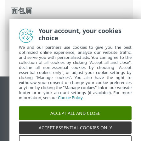
面包屑
ESET 联机帮助
>
ESET PROTECT
>
使用
Your account, your cookies
ESET PROTECT
>
ESET PROTECT 主菜单
>
choice
任务
>
服务器任务
> 生成报告
We and our partners use cookies to give you the best
optimized online experience, analyze our website traffic,
and serve you with personalized ads. You can agree to the
collection of all cookies by clicking "Accept all and close",
decline all non-essential cookies by choosing "Accept
essential cookies only", or adjust your cookie settings by
clicking "Manage cookies". You also have the right to
withdraw your consent or change your cookie preferences
anytime by clicking the "Manage cookies" link in our website
查看桌面站点
footer or in your account settings (if available). For more
End of Life
information, see our
Cookie Policy
.
ESET 知识库
ACCEPT ALL AND CLOSE
ESET 论坛
ESET Status Portal
ACCEPT ESSENTIAL COOKIES ONLY
区域支持