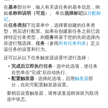
在
基本
部分中，输入有关该任务的基本信息，例
如
名称和说明（可选
）。 单击
选择标记
以
分配标
记
。
在
任务类别
下拉菜单中，选择要创建的任务类
型，然后进行配置。如果在创建新任务之前已选
择特定任务类型，则
任务
将基于您的先前选择内
容进行预选择。
任务
（参阅
所有任务列表
）定义
该任务的设置和行为。
还可以从以下任务触发器设置中进行选择：
完成后立即执行任务
- 选中此选项，使任务
•
在您单击“完成”后自动执行。
配置触发器
- 选择此选项，启用
触发器
部
•
分，在此可配置触发器设置。
要稍后设置触发器，请将该复选框保留为取消
选中状态。