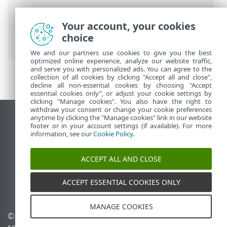
ESET 联机帮助
>
ESET PROTECT
>
使用
Your account, your cookies
ESET PROTECT
>
ESET PROTECT 主菜单
>
choice
更多
>
访问权限
>
权限集
> 权限列表
We and our partners use cookies to give you the best
optimized online experience, analyze our website traffic,
and serve you with personalized ads. You can agree to the
collection of all cookies by clicking "Accept all and close",
decline all non-essential cookies by choosing "Accept
essential cookies only", or adjust your cookie settings by
clicking "Manage cookies". You also have the right to
withdraw your consent or change your cookie preferences
anytime by clicking the "Manage cookies" link in our website
查看桌面站点
footer or in your account settings (if available). For more
End of Life
information, see our
Cookie Policy
.
ESET 知识库
ACCEPT ALL AND CLOSE
ESET 论坛
ESET Status Portal
ACCEPT ESSENTIAL COOKIES ONLY
区域支持
MANAGE COOKIES
© 1992 - 2026 ESET, spol. s
管理 Cookie
r.o. - 保留所有权利。