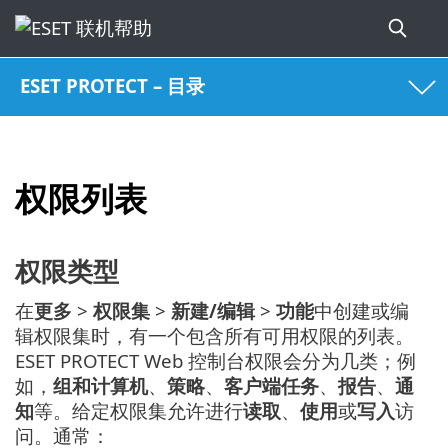
ESET PROTECT – 目录
权限列表
权限类型
在
更多
>
权限集
>
新建/编辑
>
功能
中创建或编
辑权限集时，有一个包含所有可用权限的列表。
ESET PROTECT Web 控制台权限会分为几类；例
如，
组和计算机
、
策略
、
客户端任务
、
报告
、
通
知
等。给定权限集允许进行
读取
、
使用
或
写入
访
问。通常：