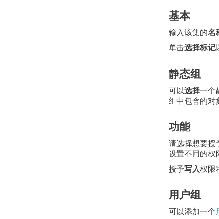
基本
输入该集的
名
单击
选择标记
静态组
可以
选择
一个
组中包含的对
功能
请选择想要授
设置不同的权
授予
写入
权限
用户组
可以添加一个