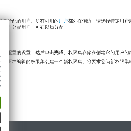
限集分配的用户。所有可用的
用户
都列在侧边。请选择特定用户
需立即分配用户，可在以后分配。
d
能力配置的设置，然后单击
完成
。权限集存储在创建它的用户的
h
y
基于正在编辑的权限集创建一个新权限集。将要求您为新权限集
y
e
o
s
e
e