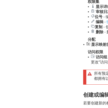
权限集
显示详
•
审核日
•
位号
-
•
编辑
-
•
复制
-
•
删除
-
•
分配
显示映射
•
访问权限
访问组
•
更改“访
所有预
都拥有
创建或编
若要创建新的