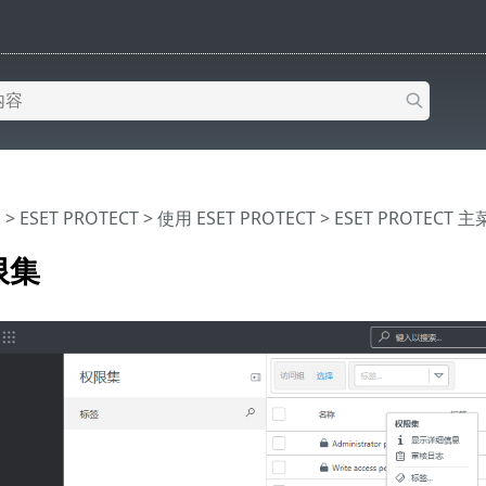
助
>
ESET PROTECT
>
使用 ESET PROTECT
>
ESET PROTECT 
限集