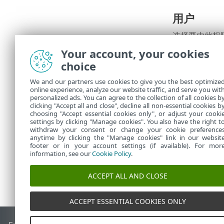
用户
选择要由此权
在另一侧。无
Your account, your cookies
choice
摘要
We and our partners use cookies to give you the best optimize
检查为此访问
online experience, analyze our website traffic, and serve you wit
personalized ads. You can agree to the collection of all cookies b
单击
另存为
以
clicking "Accept all and close", decline all non-essential cookies b
choosing "Accept essential cookies only", or adjust your cooki
settings by clicking "Manage cookies". You also have the right t
withdraw your consent or change your cookie preference
anytime by clicking the "Manage cookies" link in our websit
footer or in your account settings (if available). For mor
information, see our
Cookie Policy
.
ACCEPT ALL AND CLOSE
ACCEPT ESSENTIAL COOKIES ONLY