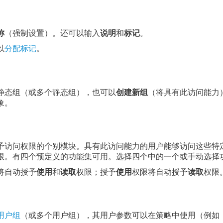
称
（强制设置）。还可以输入
说明
和
标记
。
以
分配标记
。
静态组（或多个静态组），也可以
创建新组
（将具有此访问能力
象。
予访问权限的个别模块。具有此访问能力的用户能够访问这些特
限。有四个预定义的功能集可用。选择四个中的一个或手动选择
将自动授予
使用
和
读取
权限；授予
使用
权限将自动授予
读取
权限
用户组
（或多个用户组），其用户参数可以在策略中使用（例如