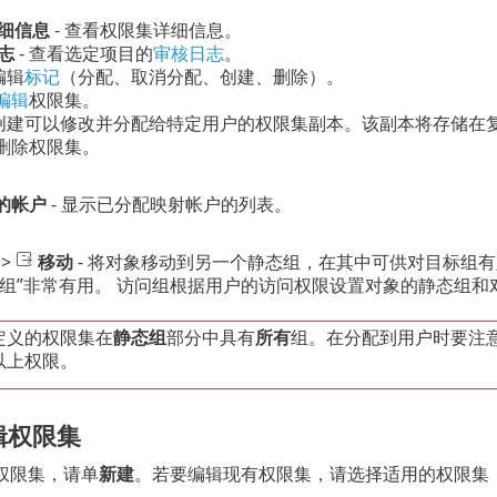
细信息
- 查看权限集详细信息。
志
-
查看选定项目的
审核日志
。
编辑
标记
（分配、取消分配、创建、删除）。
编辑
权限集。
 创建可以修改并分配给特定用户的权限集副本。该副本将存储在
 删除权限集。
的帐户
- 显示已分配映射帐户的列表。
>
移动
-
将对象移动到另一个静态组，在其中可供对目标组有
问组”非常有用。 访问组根据用户的访问权限设置对象的静态组和
定义的权限集在
静态组
部分中具有
所有
组。在分配到用户时要注意这
以上权限。
辑权限集
权限集，请单
新建
。若要编辑现有权限集，请选择适用的权限集