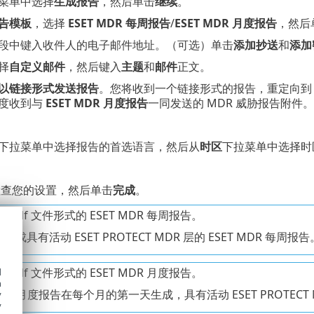
菜单中选择
生成报告
，然后单击
继续
。
告模板
，选择
ESET MDR 每周报告
/
ESET MDR 月度报告
，然后
段中键入收件人的电子邮件地址。（可选）单击
添加抄送
和
添加
择
自定义邮件
，然后键入
主题
和
邮件
正文。
以链接形式发送报告
。您将收到一个链接形式的报告，重定向到 ES
度收到与
ESET MDR 月度报告
一同发送的 MDR 威胁报告附件。
下拉菜单中选择报告的首选语言，然后从
时区
下拉菜单中选择时
检查您的设置，然后单击
完成
。
.pdf 文件形式的 ESET MDR 每周报告。
成具有活动 ESET PROTECT MDR 层的 ESET MDR 每周报告
.pdf 文件形式的 ESET MDR 月度报告。
d
h
 MDR 月度报告在每个月的第一天生成，具有活动 ESET PROTE
y
y