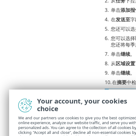
2.
从
任务
下拉
3.
单击
添加报
4.
在
发送至
字
5.
您还可以选
6.
您可以选择
您还将每季
7.
单击
继续
。
8.
从
区域设置
9.
单击
继续
。
10.
在
摘要
中
您将收到 
Your account, your cookies
每周一会生
choice
您将收到 
We and our partners use cookies to give you the best optimize
online experience, analyze our website traffic, and serve you wit
ESET
personalized ads. You can agree to the collection of all cookies b
clicking "Accept all and close", decline all non-essential cookies b