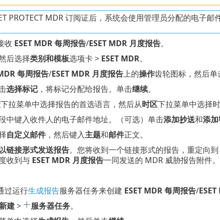
SET PROTECT MDR 订阅证后，系统会使用管理员分配的电
接收
ESET MDR 每周报告
/
ESET MDR 月度报告
。
然后选择
类别和模板
选项卡 >
ESET MDR
。
 MDR 每周报告
/
ESET MDR 月度报告
上的
操作
齿轮图标，然后单
击
选择标记
，将标记分配给报告。单击
继续
。
置
下拉菜单中选择报告的首选语言，然后从
时区
下拉菜单中选择
段中键入收件人的电子邮件地址。（可选）单击
添加抄送
和
添加
择
自定义邮件
，然后键入
主题
和
邮件
正文。
以链接形式发送报告
。您将收到一个链接形式的报告，重定向到 ES
度收到与
ESET MDR 月度报告
一同发送的 MDR 威胁报告附件。
通过运行
生成报告
服务器任务来创建
ESET MDR 每周报告
/
ESE
新建
>
服务器任务
。