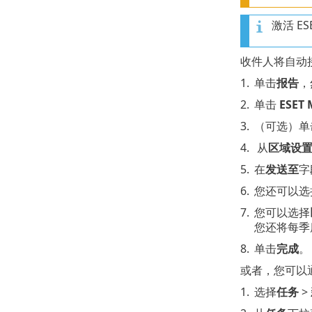
激活 E
收件人将自动
1.
单击
报告
，
2.
单击
ESET
3.
（可选）单
4.
从
区域设
5.
在
发送至
字
6.
您还可以选
7.
您可以选择
您还将每季
8.
单击
完成
。
或者，您可以
1.
选择
任务
>