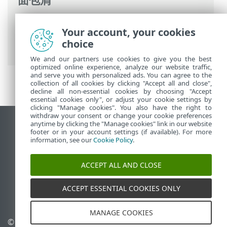
ESET 联机帮助
>
ESET PROTECT
>
使用
Your account, your cookies
ESET PROTECT
>
ESET PROTECT 主菜单
>
choice
任务
>
客户端任务
> 将计算机与网络隔离
We and our partners use cookies to give you the best
optimized online experience, analyze our website traffic,
and serve you with personalized ads. You can agree to the
collection of all cookies by clicking "Accept all and close",
decline all non-essential cookies by choosing "Accept
essential cookies only", or adjust your cookie settings by
clicking "Manage cookies". You also have the right to
withdraw your consent or change your cookie preferences
anytime by clicking the "Manage cookies" link in our website
查看桌面站点
footer or in your account settings (if available). For more
End of Life
information, see our
Cookie Policy
.
ESET 知识库
ACCEPT ALL AND CLOSE
ESET 论坛
ESET Status Portal
ACCEPT ESSENTIAL COOKIES ONLY
区域支持
MANAGE COOKIES
© 1992 - 2026 ESET, spol. s
管理 Cookie