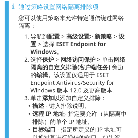
通过策略设置网络隔离排除项
您可以使用策略来允许特定通信绕过网络
隔离：
1.
导航到
配置
>
高级设置
>
新策略
>
设
置
> 选择
ESET Endpoint for
Windows
。
2.
选择
保护
>
网络访问保护
> 单击
网络
隔离的自定义排除(客户端任务)
旁边
的
编辑
。该设置仅适用于 ESET
Endpoint Antivirus/Security for
Windows 版本 12.0 及更高版本。
3.
单击
添加
以添加自定义排除：
描述
- 键入排除说明。
•
远程 IP 地址
- 指定要允许（从隔离中
•
排除）的单个 IP 地址。
目标端口
- 指定所定义的 IP 地址可
•
以通过其进行通信的端口。如果留