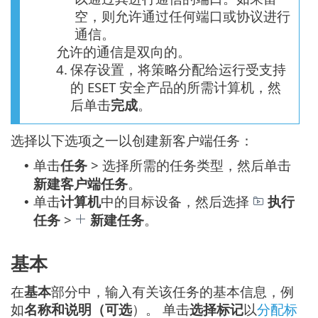
空，则允许通过任何端口或协议进行
通信。
允许的通信是双向的。
4.
保存设置，将策略分配给运行受支持
的 ESET 安全产品的所需计算机，然
后单击
完成
。
选择以下选项之一以创建新客户端任务：
单击
任务
> 选择所需的任务类型，然后单击
•
新建客户端任务
。
单击
计算机
中的目标设备，然后选择
执行
•
任务
>
新建任务
。
基本
在
基本
部分中，输入有关该任务的基本信息，例
如
名称和说明（可选
）。 单击
选择标记
以
分配标