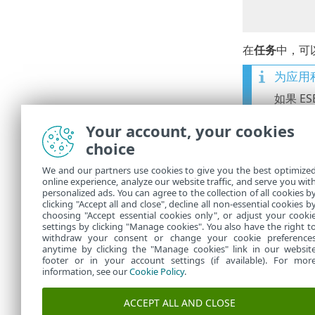
在
任务
中，可
为应用
如果 
1.
在 
Your account, your cookies
2.
在
应
choice
的 ES
updat
We and our partners use cookies to give you the best optimize
online experience, analyze our website traffic, and serve you wit
3.
输入
personalized ads. You can agree to the collection of all cookies b
clicking "Accept all and close", decline all non-essential cookies b
choosing "Accept essential cookies only", or adjust your cooki
settings by clicking "Manage cookies". You also have the right t
withdraw your consent or change your cookie preference
anytime by clicking the "Manage cookies" link in our websit
footer or in your account settings (if available). For mor
information, see our
Cookie Policy
.
ACCEPT ALL AND CLOSE