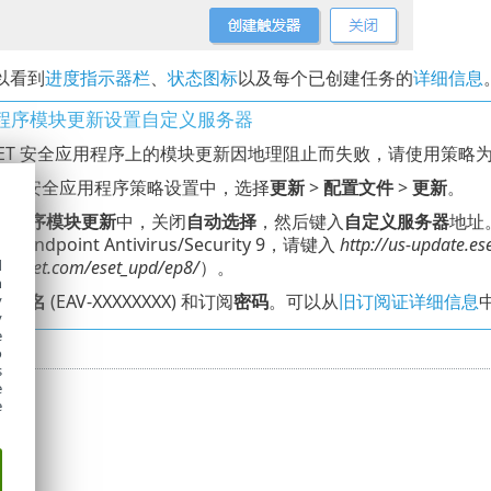
以看到
进度指示器栏
、
状态图标
以及每个已创建任务的
详细信息
程序模块更新设置自定义服务器
ESET 安全应用程序上的模块更新因地理阻止而失败，请使用策
ESET 安全应用程序策略设置中，选择
更新
>
配置文件
>
更新
。
用程序模块更新
中，关闭
自动选择
，然后键入
自定义服务器
地址
ET Endpoint Antivirus/Security 9，请键入
http://us-update.e
e.eset.com/eset_upd/ep8/
）。
d
h
用户名
(EAV-XXXXXXXX) 和订阅
密码
。可以从
旧订阅证详细信息
y
y
e
o
s
e
e