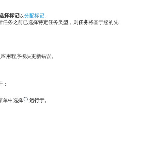
选择标记
以
分配标记
。
新任务之前已选择特定任务类型，则
任务
将基于您的先
。
复应用程序模块更新错误。
开：
。
菜单中选择
运行于
。