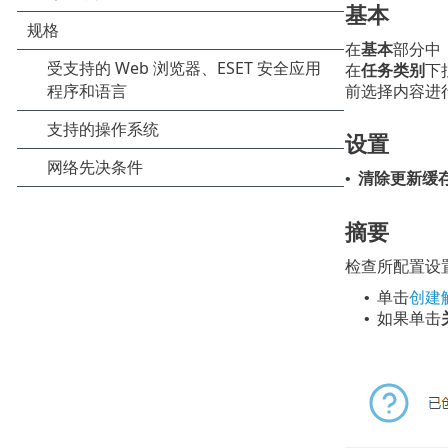
基本
在
基本
部分中
在
任务类别
下
前选择内容进
设置
清除更新缓
•
摘要
检查所配置设
单击
创建
•
如果单击
•