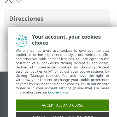
Direcciones
Ayuda en línea de ESET
>
ESET PROTECT
>
Introducción a ESET PROTECT
>
Acerca de
Your account, your cookies
la ayuda
> Leyenda de los iconos
choice
We and our partners use cookies to give you the best
optimized online experience, analyze our website traffic,
and serve you with personalized ads. You can agree to the
collection of all cookies by clicking "Accept all and close",
decline all non-essential cookies by choosing "Accept
essential cookies only", or adjust your cookie settings by
clicking "Manage cookies". You also have the right to
withdraw your consent or change your cookie preferences
Ver sitio para ordenador
anytime by clicking the "Manage cookies" link in our website
footer or in your account settings (if available). For more
End of Life
information, see our
Cookie Policy
.
Base de conocimiento de ESET
Foro de ESET
ACCEPT ALL AND CLOSE
ESET Status Portal
Soporte técnico regional