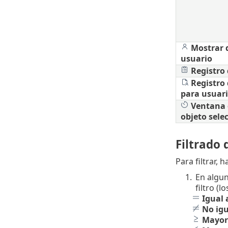
Mostrar d
usuario
Registro 
Registro 
para usuari
Ventana 
objeto sele
Filtrado 
Para filtrar, 
1.
En algun
filtro (
Igual 
No igu
Mayor 