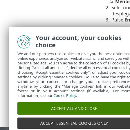
Menor 
2.
Seleccio
desplega
3.
Pulse
En
Puede filtrar 
Your account, your cookies
<= Ocurr
•
choice
>= Ocurr
•
Acción
: 
•
We and our partners use cookies to give you the best optimize
Auditar 
•
online experience, analyze our website traffic, and serve you wit
Auditar 
•
personalized ads. You can agree to the collection of all cookies b
clicking "Accept all and close", decline all non-essential cookies b
Resulta
•
choosing "Accept essential cookies only", or adjust your cooki
settings by clicking "Manage cookies". You also have the right t
withdraw your consent or change your cookie preference
anytime by clicking the "Manage cookies" link in our websit
footer or in your account settings (if available). For mor
information, see our
Cookie Policy
.
ACCEPT ALL AND CLOSE
ACCEPT ESSENTIAL COOKIES ONLY