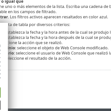
o igual que
ne uno o más elementos de la lista. Escriba una cadena de
ble en los campos de filtrado.
trar
. Los filtros activos aparecen resaltados en color azul.
la vista de tabla por diversos criterios:
ió
: establezca la fecha y la hora antes de la cual se produjo 
ió
: establezca la fecha y la hora después de la cual se produj
seleccione la acción que se realizó.
d
dominio
: seleccione el objeto de Web Console modificado.
h
usuario
: seleccione el usuario de Web Console que realizó l
y
y
do
: seleccione el resultado de la acción.
e
o
s
e
e