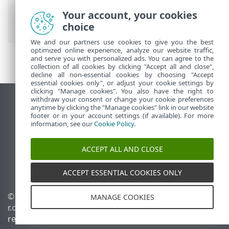
Utilización de ESET PROTECT
>
ESET
PROTECT Menú principal
>
Your account, your cookies
Vulnerabilidades
choice
We and our partners use cookies to give you the best
optimized online experience, analyze our website traffic,
and serve you with personalized ads. You can agree to the
collection of all cookies by clicking "Accept all and close",
decline all non-essential cookies by choosing "Accept
essential cookies only", or adjust your cookie settings by
clicking "Manage cookies". You also have the right to
withdraw your consent or change your cookie preferences
Ver sitio para ordenador
anytime by clicking the "Manage cookies" link in our website
footer or in your account settings (if available). For more
End of Life
information, see our
Cookie Policy
.
Base de conocimiento de ESET
Foro de ESET
ACCEPT ALL AND CLOSE
ESET Status Portal
Soporte técnico regional
ACCEPT ESSENTIAL COOKIES ONLY
© 1992 - 2026 ESET, spol. s
Administrar cookies
MANAGE COOKIES
r.o. Todos los derechos
Política de cookies
reservados.