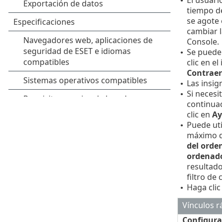
•
tiempo de
se agote 
cambiar 
Console.
Se puede
•
clic en el
Contraer
Las insig
•
Si necesi
•
continuac
clic en
Ay
Puede uti
•
máximo d
del orde
ordenad
resultado
filtro de
Haga clic
•
Vínculos r
Configurar