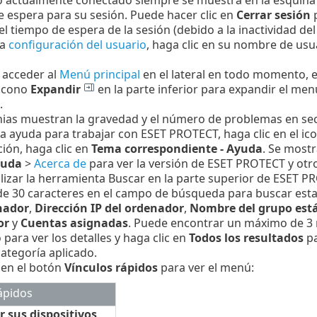
 espera para su sesión. Puede hacer clic en
Cerrar sesión
p
el tiempo de espera de la sesión (debido a la inactividad del
la
configuración del usuario
, haga clic en su nombre de us
 acceder al
Menú principal
en el lateral en todo momento, e
 icono
Expandir
en la parte inferior para expandir el menú
.
nias muestran la gravedad y el número de problemas en sec
ta ayuda para trabajar con ESET PROTECT, haga clic en el i
ión, haga clic en
Tema correspondiente - Ayuda
. Se mostr
uda
>
Acerca de
para ver la versión de ESET PROTECT y otro
lizar la herramienta Buscar en la parte superior de ESET 
e 30 caracteres en el campo de búsqueda para buscar esta
nador
,
Dirección IP del ordenador
,
Nombre del grupo está
or
y
Cuentas asignadas
. Puede encontrar un máximo de 3 r
 para ver los detalles y haga clic en
Todos los resultados
pa
 categoría aplicado.
 en el botón
Vínculos rápidos
para ver el menú:
ápidos
 sus dispositivos