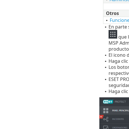
Otros
Funcione
•
En parte 
•
que l
MSP Admin
productos
El icono 
•
Haga clic
•
Los boton
•
respectiv
ESET PRO
•
segurida
Haga clic
•