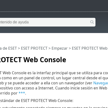
a de ESET
>
ESET PROTECT
>
Empezar
> ESET PROTECT Web
ROTECT Web Console
Web Console es la interfaz principal que se utiliza para 
a como en un panel de control, un lugar central desde el q
eb y se puede acceder a ella con un navegador (ver
Navegad
positivo con acceso a Internet. Cuando inicie sesión en We
rrido por
***
.
 estándar de ESET PROTECT Web Console:
o actualmente conectado siempre se muestra en la esquina s