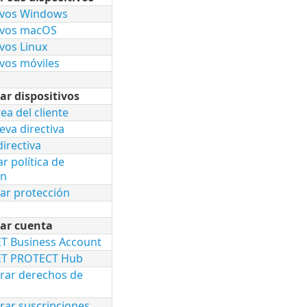
ivos Windows
ivos macOS
ivos Linux
ivos móviles
ar dispositivos
ea del cliente
eva directiva
irectiva
r política de
ón
ar protección
ar cuenta
ET Business Account
SET PROTECT Hub
rar derechos de
rar suscripciones