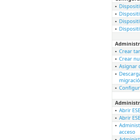
Disposit
•
Disposit
•
Disposit
•
Disposit
•
Administr
Crear tar
•
Crear nu
•
Asignar d
•
Descarga
•
migraci
Configur
•
Administr
Abrir ES
•
Abrir E
•
Administ
•
acceso
Administ
•