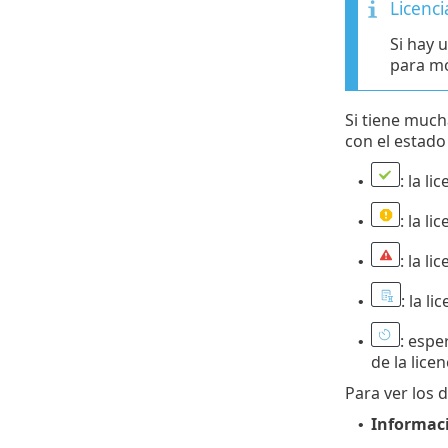
Licenci
Si hay 
para mo
Si tiene mucha
con el estado 
: la li
•
: la l
•
: la l
•
: la l
•
: espe
•
de la licen
Para ver los d
Informac
•