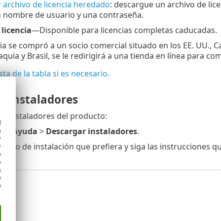
 archivo de licencia heredado
: descargue un archivo de lic
un nombre de usuario y una contraseña.
licencia
—Disponible para licencias completas caducadas.
ncia se compró a un socio comercial situado en los EE. UU., 
aquia y Brasil, se le redirigirá a una tienda en línea para co
ista de la tabla si es necesario.
r instaladores
r instaladores del producto:
d
h
c en
Ayuda
>
Descargar instaladores
.
y
método de instalación que prefiera y siga las instrucciones q
y
e
o
s
e
e