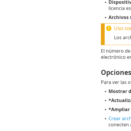
Dispositi
•
licencia e
Archivos 
•
Uso cor
Los arc
El número d
electrónico e
Opciones
Para ver las 
Mostrar d
•
*Actualiz
•
*Ampliar 
•
Crear arch
•
conecten a