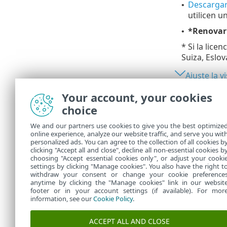
Descargar
•
utilicen 
*Renovar 
•
* Si la lice
Suiza, Eslov
Ajuste la v
Your account, your cookies
Descarga
choice
Para descarga
We and our partners use cookies to give you the best optimize
online experience, analyze our website traffic, and serve you wit
1.
Haga cli
personalized ads. You can agree to the collection of all cookies b
2.
Elija el 
clicking "Accept all and close", decline all non-essential cookies b
choosing "Accept essential cookies only", or adjust your cooki
settings by clicking "Manage cookies". You also have the right t
withdraw your consent or change your cookie preference
anytime by clicking the "Manage cookies" link in our websit
footer or in your account settings (if available). For mor
information, see our
Cookie Policy
.
ACCEPT ALL AND CLOSE