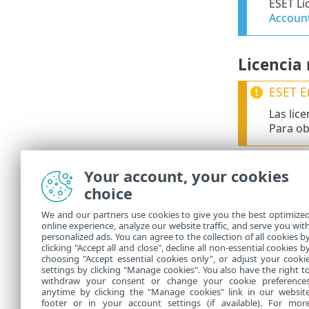
ESET Li
Accoun
Licencia
ESET E
Las lic
Para ob
Opciones
Your account, your cookies
choice
Si ha creado
Haga clic en
We and our partners use cookies to give you the best optimize
online experience, analyze our website traffic, and serve you wit
Para administ
personalized ads. You can agree to the collection of all cookies b
un entorno de
clicking "Accept all and close", decline all non-essential cookies b
choosing "Accept essential cookies only", or adjust your cooki
settings by clicking "Manage cookies". You also have the right t
withdraw your consent or change your cookie preference
anytime by clicking the "Manage cookies" link in our websit
footer or in your account settings (if available). For mor