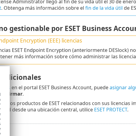
cense Administrator llegó al fin de su vida útil el 30 de ener
t
. Obtenga más información sobre el
fin de la vida útil
de ES
 no gestionable por ESET Business Accou
ndpoint Encryption
(
EEE
) licencias
encias ESET Endpoint Encryption (anteriormente DESlock) n
tener más información sobre cómo administrar las licencia
 adicionales
sitios
en el portal ESET Business Account, puede
asignar alg
Confirmar
.
d
h
rar los productos de ESET relacionados con sus licencias i
y
 red desde una ubicación central, utilice
ESET PROTECT
.
y
e
o
s
e
e