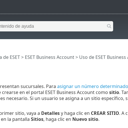
a de ESET
>
ESET Business Account
>
Uso de ESET Business
resentan sucursales. Para
asignar un número determinado 
 crearse en el portal ESET Business Account como
sitio
. Ta
 es necesario. Si un usuario se asigna a un sitio específico,
primer sitio, vaya a
Detalles
y haga clic en
CREAR SITIO
. A 
en la pantalla
Sitios
, haga clic en
Nuevo sitio
.