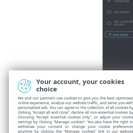
Your account, your cookies
choice
Para agreg
•
Si elimina
•
We and our partners use cookies to give you the best optimize
online experience, analyze our website traffic, and serve you wit
personalized ads. You can agree to the collection of all cookies b
clicking "Accept all and close", decline all non-essential cookies b
Vídeo: crear 
choosing "Accept essential cookies only", or adjust your cooki
settings by clicking "Manage cookies". You also have the right t
withdraw your consent or change your cookie preference
anytime by clicking the "Manage cookies" link in our websit