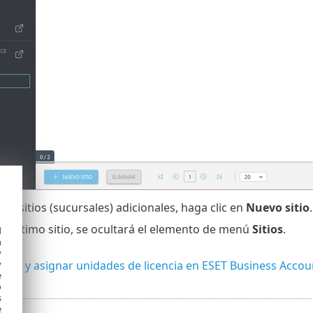
ar sitios (sucursales) adicionales, haga clic en
Nuevo sitio
 el último sitio, se ocultará el elemento de menú
Sitios
.
d
h
y
y
sitios y asignar unidades de licencia en ESET Business Accou
e
o
s
e