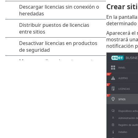
Crear sit
En la pantall
determinado n
Aparecerá e
mostrará una l
notificación p