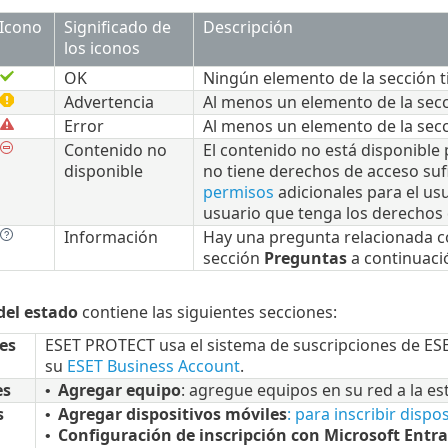
Icono
Significado de
Descripción
los iconos
OK
Ningún elemento de la sección 
Advertencia
Al menos un elemento de la sec
Error
Al menos un elemento de la sec
Contenido no
El contenido no está disponibl
disponible
no tiene derechos de acceso suf
permisos
adicionales para el us
usuario que tenga los derechos
Información
Hay una pregunta relacionada c
sección
Preguntas
a continuaci
el estado
contiene las siguientes secciones:
es
ESET PROTECT usa el sistema de suscripciones de ESET
su
ESET Business Account
.
es
Agregar equipo
: agregue equipos en su red a la e
•
s
Agregar dispositivos móviles
: para inscribir dispo
•
Configuración de inscripción con Microsoft Entra
•