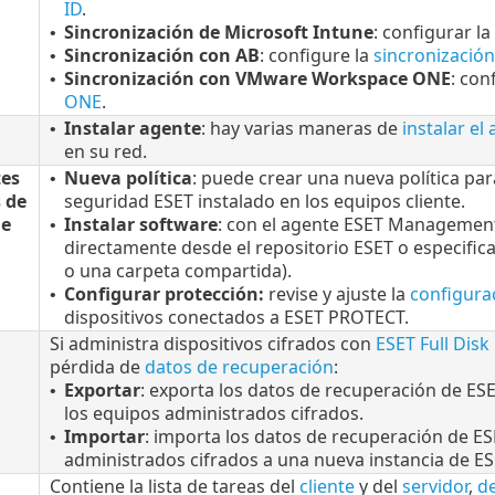
ID
.
Sincronización de Microsoft Intune
: configurar la
•
Sincronización con AB
: configure la
sincronización
•
Sincronización con VMware Workspace ONE
: con
•
ONE
.
Instalar agente
: hay varias maneras de
instalar e
•
en su red.
es
Nueva política
: puede crear una nueva política pa
•
 de
seguridad ESET instalado en los equipos cliente.
de
Instalar software
: con el agente ESET Manageme
•
directamente desde el repositorio ESET o especifica
o una carpeta compartida).
Configurar protección:
revise y ajuste la
configura
•
dispositivos conectados a ESET PROTECT.
Si administra dispositivos cifrados con
ESET Full Disk
pérdida de
datos de recuperación
:
Exportar
: exporta los datos de recuperación de ESE
•
los equipos administrados cifrados.
Importar
: importa los datos de recuperación de ES
•
administrados cifrados a una nueva instancia de E
Contiene la lista de tareas del
cliente
y del
servidor
,
d