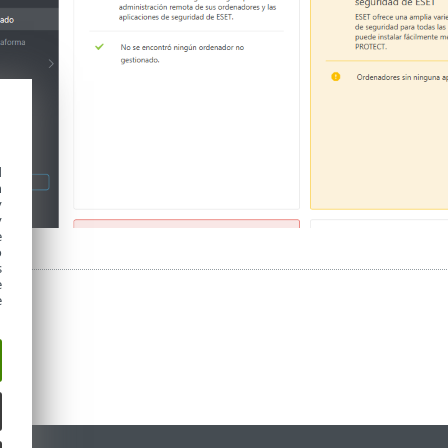
d
h
y
y
e
o
s
e
e