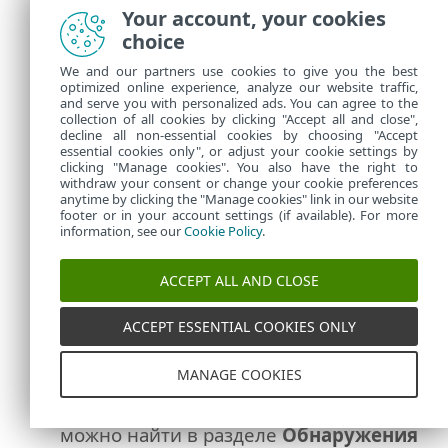
ESET Endpoint Antivirus/Security для
Your account, your cookies
Windows версии 12.0 и более поздней.
choice
Поддерживаются только локальные
We and our partners use cookies to give you the best
жесткие диски NTFS (устройства флэш-
optimized online experience, analyze our website traffic,
памяти и сетевые диски не
and serve you with personalized ads. You can agree to the
collection of all cookies by clicking "Accept all and close",
поддерживаются).
decline all non-essential cookies by choosing "Accept
В списке можно найти такие сведения,
essential cookies only", or adjust your cookie settings by
o
clicking "Manage cookies". You also have the right to
как
дата восстановления
(дата и
withdraw your consent or change your cookie preferences
anytime by clicking the "Manage cookies" link in our website
время восстановления файла),
footer or in your account settings (if available). For more
исходный файл
(путь к исходному
information, see our
Cookie Policy
.
файлу),
восстановленный файл
(путь
к восстановленному файлу) и
хэш
ACCEPT ALL AND CLOSE
файла
. Вы можете
добавить фильтр
ACCEPT ESSENTIAL COOKIES ONLY
и фильтровать файлы по следующим
параметрам:
Хэш файла
,
Исходный
MANAGE COOKIES
файл
и
Восстановленный файл
.
Кроме того, восстановленные файлы
o
можно найти в разделе
Обнаружения