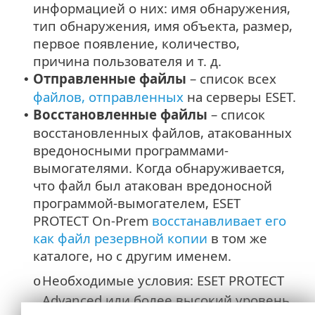
информацией о них: имя обнаружения,
тип обнаружения, имя объекта, размер,
первое появление, количество,
причина пользователя и т. д.
Отправленные файлы
– список всех
•
файлов, отправленных
на серверы ESET.
Восстановленные файлы
– список
•
восстановленных файлов, атакованных
вредоносными программами-
вымогателями. Когда обнаруживается,
что файл был атакован вредоносной
программой-вымогателем, ESET
PROTECT On-Prem
восстанавливает его
как файл резервной копии
в том же
каталоге, но с другим именем.
Необходимые условия: ESET PROTECT
o
Advanced или более высокий уровень,