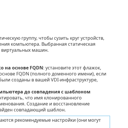
тическую группу, чтобы сузить круг устройств,
ения компьютера. Выбранная статическая
х виртуальных машин.
о на основе FQDN
: установите этот флажок,
основе FQDN (полного доменного имени), если
ыли созданы в вашей VDI-инфраструктуре,
омпьютера до совпадения с шаблоном
антировать, что имя клонированного
менования. Создание и восстановление
 найден совпадающий шаблон.
аются рекомендуемые настройки (они могут