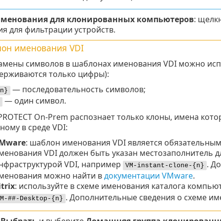
менования для клонированных компьютеров
: щелк
я для фильтрации устройств.
он именования VDI
замены символов в шаблонах именования VDI можно ис
ерживаются только цифры):
— последовательность символов;
n}
— один символ.
PROTECT On-Prem распознает только клоны, имена кото
ному в среде VDI:
Mware
: шаблон именования VDI является обязательны
менования VDI должен быть указан местозаполнитель 
нфраструктурой VDI, например
. Д
VM-instant-clone-{n}
менования можно найти в
документации VMware
.
itrix
: используйте в схеме именования каталога компью
. Дополнительные сведения о схеме и
M-##-Desktop-{n}