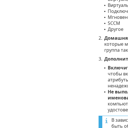
Виртуаль
•
Подключ
•
Мгновен
•
SCCM
•
Другое
•
2.
Домашняя
которые м
группа та
3.
Дополнит
Включит
•
чтобы вк
атрибуты
ненадежн
Не выпо
•
именов
компьюте
удостове
В зави
быть о