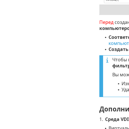
Перед
создан
компьютер
Соответ
•
компьют
Создать
•
Чтобы 
фильт
Вы мож
Из
•
Уд
•
Дополни
1.
Среда VDI
Виртуаль
•