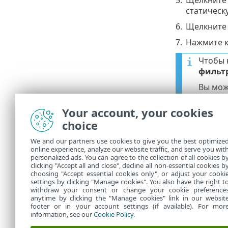
5.
Щелкнит
статическ
6.
Щелкнит
7.
Нажмите 
Чтобы 
фильт
Вы мож
Из
•
Your account, your cookies
Уд
•
choice
We and our partners use cookies to give you the best optimize
Устране
online experience, analyze our website traffic, and serve you wit
personalized ads. You can agree to the collection of all cookies b
Если у вас в
clicking "Accept all and close", decline all non-essential cookies b
choosing "Accept essential cookies only", or adjust your cooki
settings by clicking "Manage cookies". You also have the right t
withdraw your consent or change your cookie preference
anytime by clicking the "Manage cookies" link in our websit
footer or in your account settings (if available). For mor
information, see our
Cookie Policy
.