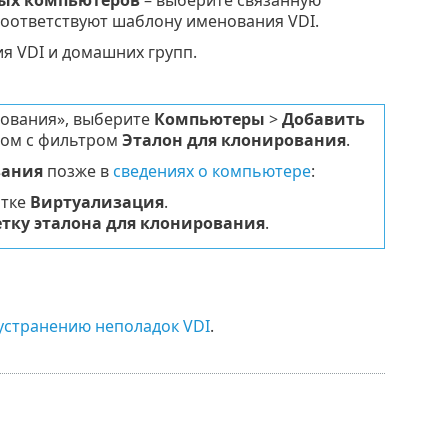
ых компьютеров
– выберите связанную
 соответствуют шаблону именования VDI.
я VDI и домашних групп.
рования», выберите
Компьютеры
>
Добавить
дом с фильтром
Эталон для клонирования
.
вания
позже в
сведениях о компьютере
:
итке
Виртуализация
.
етку эталона для клонирования
.
 устранению неполадок VDI
.