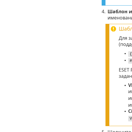
4.
Шаблон и
именовани
Шабл
Для 
(подд
•
{
•
#
ESET 
задан
V
•
и
и
и
C
•
V