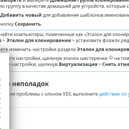
е
Выбрать
и выберите
Домашняя группа клонированн
ую группу в качестве домашней для устройств, которые
е
Добавить новый
для добавления шаблонов именовани
кнопку
Сохранить
.
найти компьютеры, помеченные как «Эталон для клони
р
>
Эталон для клонирования
> установите флажок ря
ете изменить настройки раздела
Эталон для клониро
мените настройки, щелкнув значок шестеренки
на пл
алите настройки, щелкнув
Виртуализация
>
Снять отм
d
ние неполадок
h
y
озникли проблемы с клоном VDI, выполните
действия по
y
e
o
s
e
e