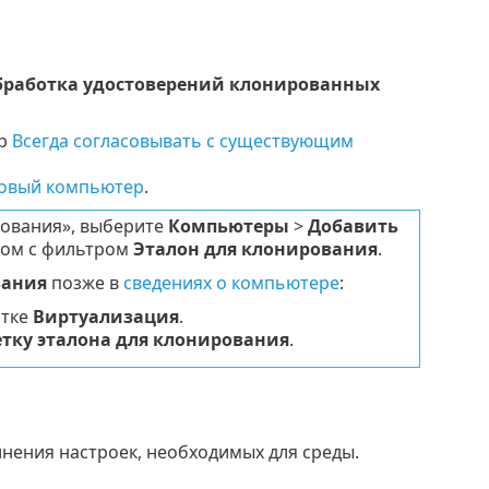
работка удостоверений клонированных
тр
Всегда согласовывать с существующим
новый компьютер
.
рования», выберите
Компьютеры
>
Добавить
дом с фильтром
Эталон для клонирования
.
вания
позже в
сведениях о компьютере
:
итке
Виртуализация
.
етку эталона для клонирования
.
нения настроек, необходимых для среды.