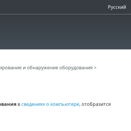
Русский
нирование и обнаружение оборудования
>
ования
в
сведениях о компьютере
, отобразится