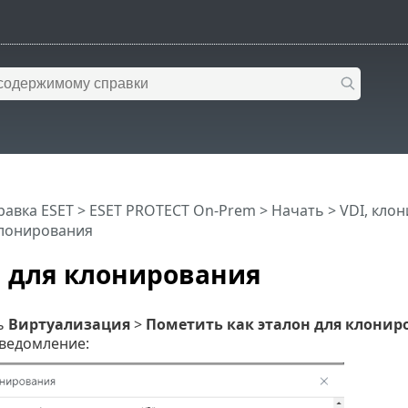
равка ESET
>
ESET PROTECT On-Prem
>
Начать
>
VDI, кло
клонирования
 для клонирования
ь
Виртуализация
>
Пометить как эталон для клонир
ведомление: