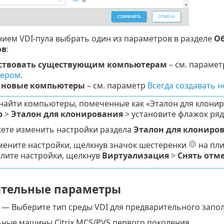
ием VDI-пула выбрать один из параметров в разделе
Об
ов
:
ствовать существующим компьютерам
– см. параме
ером
.
 новые компьютеры
– см. параметр
Всегда создавать 
найти компьютеры, помеченные как «Эталон для клони
р
>
Эталон для клонирования
> установите флажок ря
ете изменить настройки раздела
Эталон для клониро
мените настройки, щелкнув значок шестеренки
на пл
алите настройки, щелкнув
Виртуализация
>
Снять отм
тельные параметры
— Выберите тип среды VDI для предварительного запол
ные машины Citrix MCS/PVS первого поколения