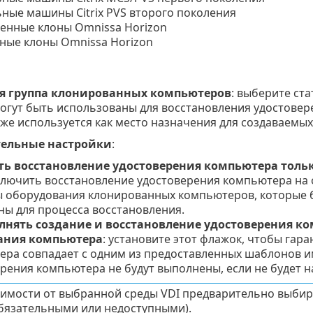
ные машины Citrix PVS второго поколения
енные клоны Omnissa Horizon
ные клоны Omnissa Horizon
 группа клонированных компьютеров
: выберите ста
огут быть использованы для восстановления удостовер
кже используется как место назначения для создаваемы
ельные настройки
:
ь восстановление удостоверения компьютера тольк
лючить восстановление удостоверения компьютера на 
 оборудования клонированных компьютеров, которые б
ы для процесса восстановления.
лнять создание и восстановление удостоверения к
ания компьютера
: установите этот флажок, чтобы гар
ра совпадает с одним из предоставленных шаблонов и
рения компьютера не будут выполнены, если не будет
симости от выбранной среды VDI предварительно выбир
бязательными или недоступными).