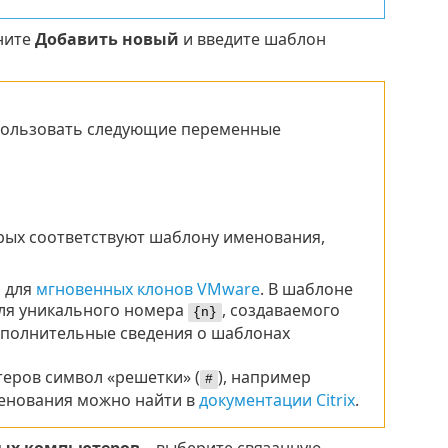
ните
Добавить новый
и введите шаблон
пользовать следующие переменные
рых соответствуют шаблону именования,
м для
мгновенных клонов VMware
. В шаблоне
для уникального номера
, создаваемого
{n}
ополнительные сведения о шаблонах
теров символ «решетки» (
), например
#
менования можно найти в
документации Citrix
.