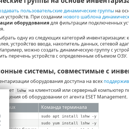
еские группы на основе инвентариз
оздавать пользовательские динамические группы
на ос
х устройств. При создании
нового шаблона динамичес
ации оборудования
для фильтрации подключенных уст
я.
ыбрать одну из следующих категорий инвентаризации: к
лея, устройство ввода, накопитель данных, сетевой ада
 Например, можно создать динамическую группу с устр
ить перечень устройств с определенным объемом ОЗУ.
онные системы, совместимые с инве
ентаризации оборудования доступна на всех
поддержи
е пакет
на клиентский или серверный компьютер по
lshw
сведения об оборудовании от агента ESET Management.
в Linux
Команда терминала
ntu
d
sudo apt install lshw -y
h
sudo yum install lshw -y
y