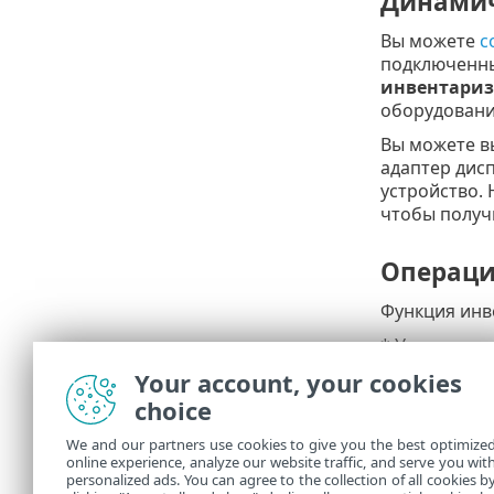
Динамич
Вы можете
с
подключенны
инвентариз
оборудовани
Вы можете в
адаптер дисп
устройство.
чтобы получ
Операци
Функция инв
* Установит
правильные 
Your account, your cookies
choice
Дистрибути
Debian
,
Ubu
We and our partners use cookies to give you the best optimize
online experience, analyze our website traffic, and serve you wit
Red Hat
personalized ads. You can agree to the collection of all cookies b