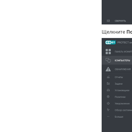
Щелкните
П