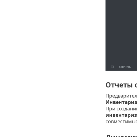
Отчеты 
Предварител
Инвентариз
При создан
инвентариз
совместимые