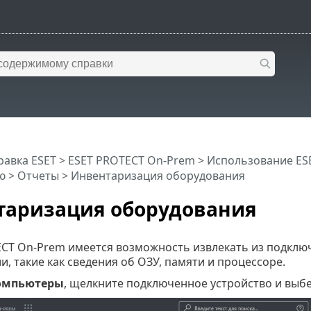
равка ESET
>
ESET PROTECT On-Prem
>
Использование ES
ю
>
Отчеты
> Инвентаризация оборудования
таризация оборудования
ECT On-Prem имеется возможность извлекать из подклю
, такие как сведения об ОЗУ, памяти и процессоре.
омпьютеры
, щелкните подключенное устройство и выб