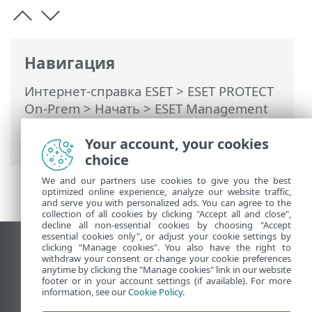
Навигация
Интернет-справка ESET
>
ESET PROTECT
On-Prem
>
Начать
>
ESET Management
Развертывание агента
> Параметры
агента ESET Management
Your account, your cookies
choice
We and our partners use cookies to give you the best
optimized online experience, analyze our website traffic,
and serve you with personalized ads. You can agree to the
collection of all cookies by clicking "Accept all and close",
decline all non-essential cookies by choosing "Accept
essential cookies only", or adjust your cookie settings by
clicking "Manage cookies". You also have the right to
Использовать сайт для ПК
withdraw your consent or change your cookie preferences
End of Life
anytime by clicking the "Manage cookies" link in our website
footer or in your account settings (if available). For more
База знаний ESET
information, see our
Cookie Policy
.
Форум ESET