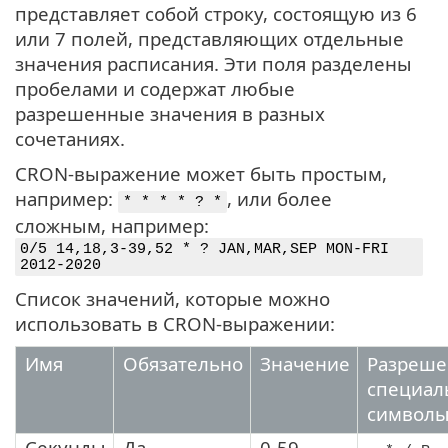
представляет собой строку, состоящую из 6
или 7 полей, представляющих отдельные
значения расписания. Эти поля разделены
пробелами и содержат любые
разрешенные значения в разных
сочетаниях.
CRON-выражение может быть простым,
например:
, или более
* * * * ? *
сложным, например:
0/5 14,18,3-39,52 * ? JAN,MAR,SEP MON-FRI
2012-2020
Список значений, которые можно
использовать в CRON-выражении:
Имя
Обязательно
Значение
Разреш
специал
символ
Секунды
Да
0-59