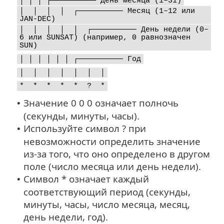
│ │ │ ┌────────── День месяца (1–31)
│ │ │ │ ┌────────── Месяц (1–12 или
JAN-DEC)
│ │ │ │ │ ┌────────── День недели (0–
6 или SUNSAT) (например, 0 равнозначен
SUN)
│ │ │ │ │ │ ┌────────── Год
│ │ │ │ │ │ │
* * * * * ? *
Значение 0 0 0 означает полночь
•
(секунды, минуты, часы).
Используйте символ ? при
•
невозможности определить значение
из-за того, что оно определено в другом
поле (число месяца или день недели).
Символ * означает каждый
•
соответствующий период (секунды,
минуты, часы, число месяца, месяц,
день недели, год).