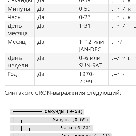
,—* / R
Минуты
Да
0-59
,—* / R
Часы
Да
0-23
,—* / R
День
Да
1-31
,—* / ? L
месяца
Месяц
Да
1–12 или
,—*/
JAN-DEC
День
Да
0–6 или
,—/ ? L #
недели
SUN-SAT
Год
Да
1970-
,—* /
2099
Синтаксис CRON-выражения следующий:
┌────────── Секунды (0–59)
│ ┌────────── Минуты (0–59)
│ │ ┌────────── Часы (0–23)