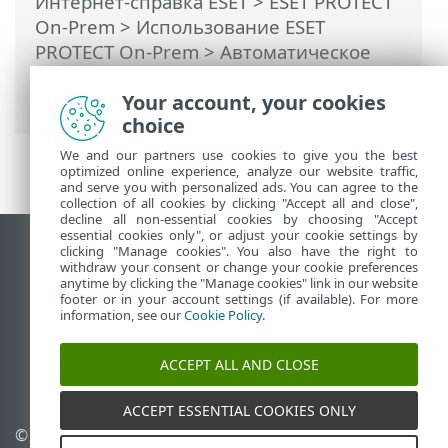
Интернет-справка ESET
>
ESET PROTECT
On-Prem
>
Использование ESET
PROTECT On-Prem
>
Автоматическое
обновление
> Автоматическое
Your account, your cookies
обновление агента ESET Management
choice
We and our partners use cookies to give you the best
optimized online experience, analyze our website traffic,
and serve you with personalized ads. You can agree to the
collection of all cookies by clicking "Accept all and close",
decline all non-essential cookies by choosing "Accept
essential cookies only", or adjust your cookie settings by
clicking "Manage cookies". You also have the right to
Использовать сайт для ПК
withdraw your consent or change your cookie preferences
End of Life
anytime by clicking the "Manage cookies" link in our website
footer or in your account settings (if available). For more
База знаний ESET
information, see our
Cookie Policy
.
Форум ESET
ESET Status Portal
ACCEPT ALL AND CLOSE
Региональная поддержка
ACCEPT ESSENTIAL COOKIES ONLY
© 1992 - 2026 ESET, spol. s
Управлять файлами