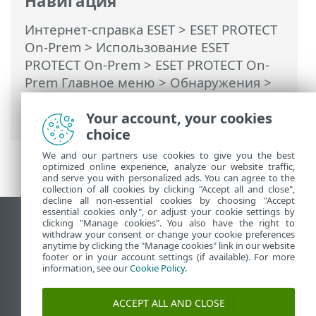
Навигация
Интернет-справка ESET
>
ESET PROTECT
On-Prem
>
Использование ESET
PROTECT On-Prem
>
ESET PROTECT On-
Prem Главное меню
>
Обнаружения
>
Просмотр обнаружения (боковая
Your account, your cookies
панель)
choice
We and our partners use cookies to give you the best
optimized online experience, analyze our website traffic,
and serve you with personalized ads. You can agree to the
collection of all cookies by clicking "Accept all and close",
decline all non-essential cookies by choosing "Accept
essential cookies only", or adjust your cookie settings by
clicking "Manage cookies". You also have the right to
Использовать сайт для ПК
withdraw your consent or change your cookie preferences
End of Life
anytime by clicking the "Manage cookies" link in our website
footer or in your account settings (if available). For more
База знаний ESET
information, see our
Cookie Policy
.
Форум ESET
ESET Status Portal
ACCEPT ALL AND CLOSE
Региональная поддержка