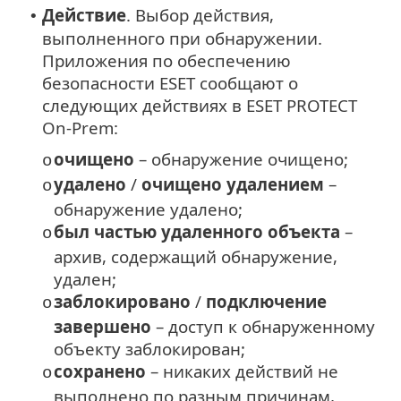
Действие
. Выбор действия,
•
выполненного при обнаружении.
Приложения по обеспечению
безопасности ESET сообщают о
следующих действиях в ESET PROTECT
On-Prem:
очищено
– обнаружение очищено;
o
удалено
/
очищено удалением
–
o
обнаружение удалено;
был частью удаленного объекта
–
o
архив, содержащий обнаружение,
удален;
заблокировано
/
подключение
o
завершено
– доступ к обнаруженному
объекту заблокирован;
сохранено
– никаких действий не
o
выполнено по разным причинам,