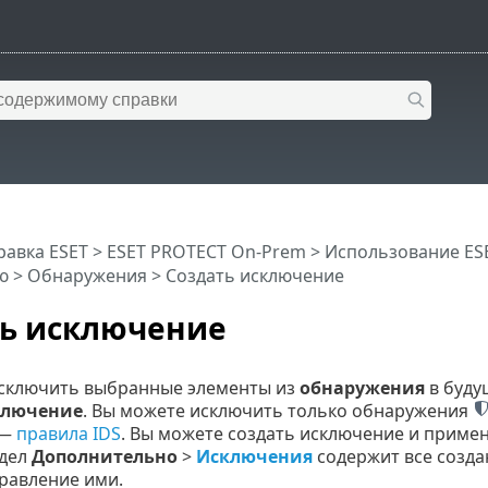
равка ESET
>
ESET PROTECT On-Prem
>
Использование ES
ю
>
Обнаружения
> Создать исключение
ть исключение
сключить выбранные элементы из
обнаружения
в буду
ключение
. Вы можете исключить только обнаружения
—
правила IDS
. Вы можете создать исключение и приме
здел
Дополнительно
>
Исключения
содержит все созда
равление ими.