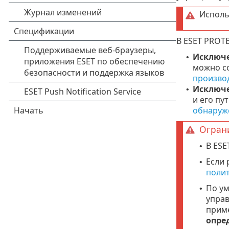
Исполь
В ESET PROT
Исключе
•
можно со
произво
Исключ
•
и его пу
обнаруж
Огран
В ESE
•
Если 
•
полит
По у
•
управ
прим
опре