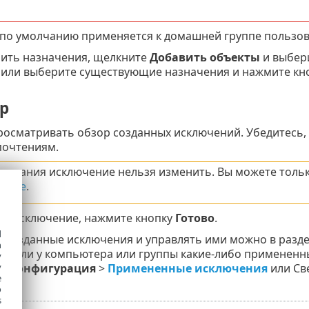
по умолчанию применяется к домашней группе пользов
ить назначения, щелкните
Добавить объекты
и выбери
 или выберите существующие назначения и нажмите кн
р
росматривать обзор созданных исключений. Убедитесь, 
очтениям.
создания исключение нельзя изменить. Вы можете толь
ение
.
ть исключение, нажмите кнопку
Готово
.
d
 созданные исключения и управлять ими можно в разд
h
есть ли у компьютера или группы какие-либо примененн
y
y
 >
Конфигурация
>
Примененные исключения
или Св
e
o
s