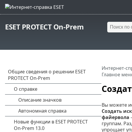
ESET PROTECT On-Prem
Интернет-сп
Главное мен
Созда
Вы можете и
Создать ис
файервола
группам. Ра
упрощает уп