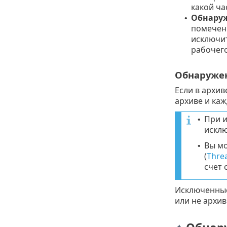
какой ча
Обнару
•
помечен
исключи
рабочего
Обнаружен
Если в архив
архиве и ка
При и
•
исклю
Вы мо
•
(
Thre
счет 
Исключенные
или не архив