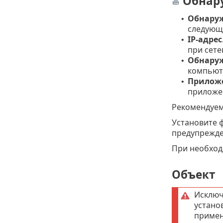
Обнару
Обнаруж
•
следующи
IP-адрес
•
при сет
Обнару
•
компьют
Прилож
•
приложе
Рекомендуем
Установите 
предупрежде
При необхо
Объект
Исключ
устан
примен