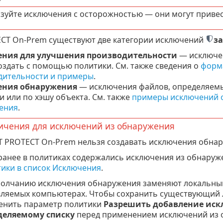
зуйте исключения с осторожностью — они могут приве
ECT On-Prem существуют две категории исключений
з
ния для улучшения производительности
— исключен
здать с помощью политики. См. также сведения о
форм
дительности и примеры
.
ения обнаружения
— исключения файлов, определяемы
ти или по хэшу объекта. См. также
примеры исключений 
ения
.
ичения для исключений из обнаружения
T PROTECT On-Prem нельзя создавать исключения обна
ранее в политиках содержались исключения из обнару
ики в список Исключения
.
молчанию исключения обнаружения заменяют локальны
ляемых компьютерах. Чтобы сохранить существующий 
енить параметр политики
Разрешить добавление иск
деляемому списку
перед применением исключений из 