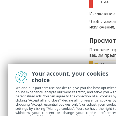
них.
Исключение 
Чтобы измен
исключение,
Просмот
Позволяет п
вашим предп
После 
исключ
Your account, your cookies
choice
Чтобы созда
We and our partners use cookies to give you the best optimize
Просмотреть
online experience, analyze our website traffic, and serve you wit
проверить, 
personalized ads. You can agree to the collection of all cookies b
clicking "Accept all and close", decline all non-essential cookies b
компьютере
choosing "Accept essential cookies only", or adjust your cooki
settings by clicking "Manage cookies". You also have the right t
withdraw your consent or change your cookie preference