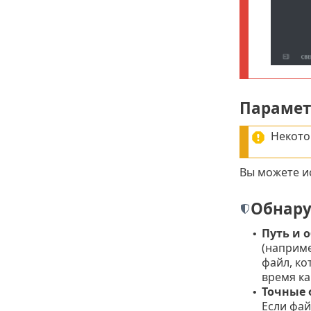
Параме
Некото
Вы можете и
Обнару
Путь и 
•
(наприм
файл, ко
время ка
Точные
•
Если фай