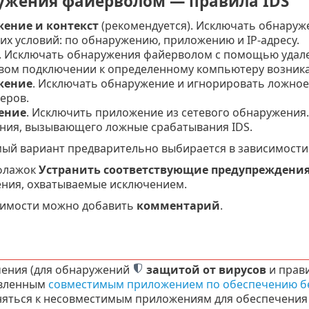
жения файерволом — правила IDS
ение и контекст
(рекомендуется). Исключать обнару
х условий: по обнаружению, приложению и IP-адресу.
. Исключать обнаружения файерволом с помощью удален
евом подключении к определенному компьютеру возник
жение
. Исключать обнаружение и игнорировать ложное
еров.
ение
. Исключить приложение из сетевого обнаружения
ния, вызывающего ложные срабатывания IDS.
ый вариант предварительно выбирается в зависимости 
флажок
Устранить соответствующие предупреждени
ния, охватываемые исключением.
димости можно добавить
комментарий
.
ения (для обнаружений
защитой от вирусов
и прав
овленным
совместимым приложением по обеспечению бе
яться к несовместимым приложениям для обеспечения б