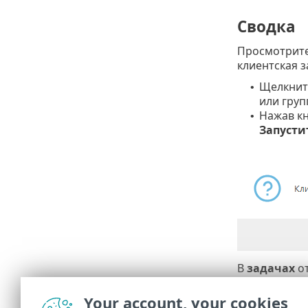
Сводка
Просмотрите
клиентская з
Щелкни
•
или груп
Нажав к
•
Запусти
В
задачах
о
После выполн
Your account, your cookies
выберите
За