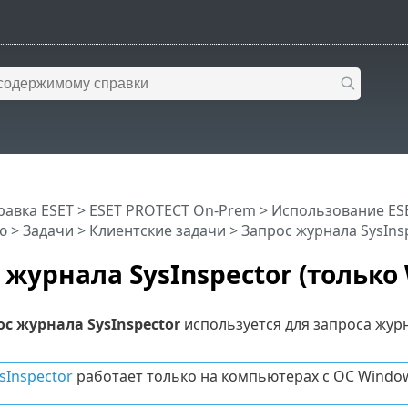
равка ESET
>
ESET PROTECT On-Prem
>
Использование ES
ю
>
Задачи
>
Клиентские задачи
> Запрос журнала SysIns
 журнала SysInspector (только
ос журнала SysInspector
используется для запроса жур
sInspector
работает только на компьютерах с ОС Windo