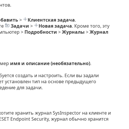
нтов.
обавить
>
Клиентская задача
.
те
Задачи
>
Новая задача
. Кроме того, эту
омпьютер >
Подробности
>
Журналы
>
Журнал
имер
имя и описание (необязательно)
.
уется создать и настроить. Если вы задали
т установлен тип на основе предыдущего
едение для задачи.
отите хранить журнал SysInspector на клиенте и
SET Endpoint Security, журнал обычно хранится