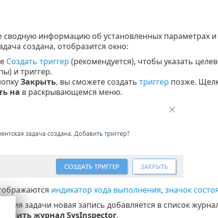
 сводную информацию об установленных параметрах и
адача создана, отобразится окно:
те
Создать триггер
(рекомендуется), чтобы указать целе
пы) и триггер.
нопку
Закрыть
, вы сможете создать
триггер
позже. Щелк
ть на
в раскрывающемся меню.
тображаются
индикатор хода выполнения
,
значок состо
ения задачи новая запись добавляется в список журнал
грузить журнал SysInspector
.