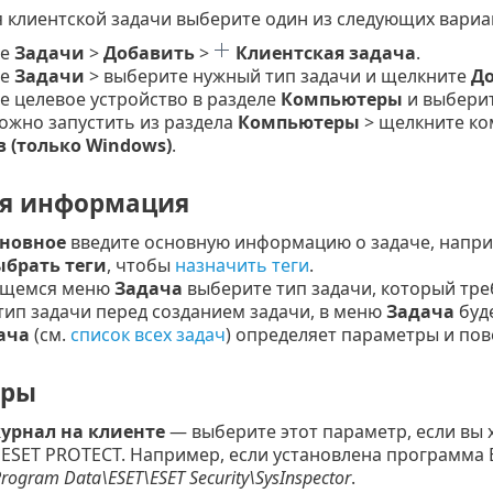
я клиентской задачи выберите один из следующих вариа
те
Задачи
>
Добавить
>
Клиентская задача
.
те
Задачи
> выберите нужный тип задачи и щелкните
Д
 целевое устройство в разделе
Компьютеры
и выбери
ожно запустить из раздела
Компьютеры
> щелкните к
в (только Windows)
.
я информация
новное
введите основную информацию о задаче, напр
брать теги
, чтобы
назначить теги
.
ющемся меню
Задача
выберите тип задачи, который треб
тип задачи перед созданием задачи, в меню
Задача
буде
ача
(см.
список всех задач
) определяет параметры и пов
тры
урнал на клиенте
— выберите этот параметр, если вы х
 ESET PROTECT. Например, если установлена программа E
Program Data\ESET\ESET Security\SysInspector
.