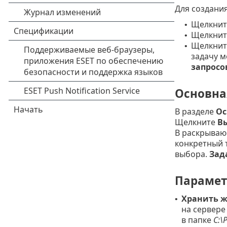
Для создани
Щелкни
•
Щелкни
•
Щелкните
•
задачу м
запросо
Основна
В разделе
Ос
Щелкните
Вы
В раскрыва
конкретный 
выбора.
Зад
Параме
Хранить ж
•
на сервере
в папке
C:\