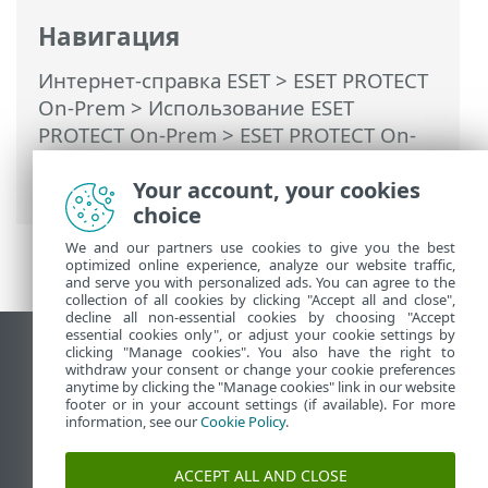
Навигация
Интернет-справка ESET
>
ESET PROTECT
On-Prem
>
Использование ESET
PROTECT On-Prem
>
ESET PROTECT On-
Prem Главное меню
> Дополнительно
Your account, your cookies
> Пользователи компьютера
choice
We and our partners use cookies to give you the best
optimized online experience, analyze our website traffic,
and serve you with personalized ads. You can agree to the
collection of all cookies by clicking "Accept all and close",
decline all non-essential cookies by choosing "Accept
essential cookies only", or adjust your cookie settings by
clicking "Manage cookies". You also have the right to
Использовать сайт для ПК
withdraw your consent or change your cookie preferences
End of Life
anytime by clicking the "Manage cookies" link in our website
footer or in your account settings (if available). For more
База знаний ESET
information, see our
Cookie Policy
.
Форум ESET
ESET Status Portal
ACCEPT ALL AND CLOSE