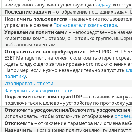
немедленно запускает существующую
задачу
, котору
Последние задачи
– отображение последних задач. 
Назначить пользователя
– назначение пользовател
управлять в разделе
Пользователи компьютера
.
Управление политиками
– непосредственное назн
клиентским компьютерам, а не только группе. Выбери
выбранным клиентам.
Отправить сигнал пробуждения
– ESET PROTECT Se
ESET Management на клиентском компьютере посред
ждать следующего запланированного подключения аг
Например, если нужно незамедлительно запустить
кл
политику
.
Изолировать от сети
Завершить изоляцию от сети
Подключиться с помощью RDP
— создание и загруз
подключиться к целевому устройству по протоколу уд
Отключить уведомления
/
Включить уведомления
использовать, чтобы отключить отображение
оповещ
Отключить
– отключение параметра или отмена выб
Назначить
– назначение политики клиенту или групп