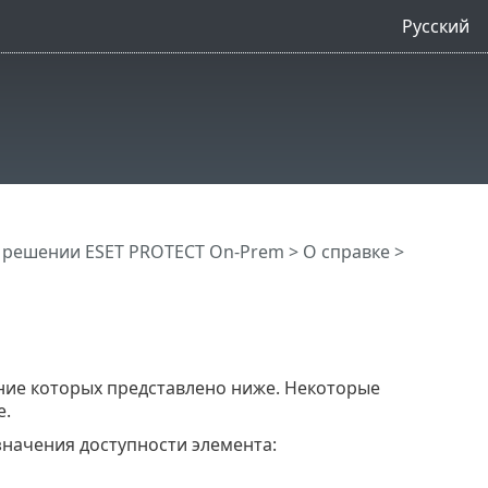
Русский
 решении ESET PROTECT On-Prem
>
О справке
>
ание которых представлено ниже. Некоторые
е.
значения доступности элемента: