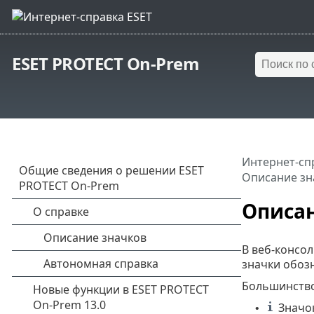
ESET PROTECT On-Prem
Интернет-сп
Описание зн
Описан
В веб-консо
значки обоз
Большинство
Значок
•