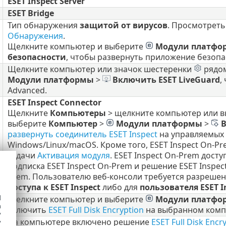
ESET Inspect Server
ESET Bridge
Тип обнаружения
защитой от вирусов
. Просмотреть
Обнаружения
.
Щелкните компьютер и выберите
Модули платфо
безопасности
, чтобы развернуть приложение безопа
Щелкните компьютер или значок шестеренки
рядом
Модули платформы
>
Включить
ESET LiveGuard
,
Advanced.
ESET Inspect Connector
Щелкните
Компьютеры
> щелкните компьютер или в
выберите
Компьютер
>
Модули платформы
>
В
развернуть соединитель ESET Inspect
на управляемых
Windows/Linux/macOS. Кроме того, ESET Inspect On-
задачи
Активация модуля
.
ESET Inspect On-Prem доступ
подписка ESET Inspect On-Prem и решение ESET Inspe
Prem. Пользователю веб-консоли требуется разреше
доступа к ESET Inspect
либо для
пользователя ESET I
d
Щелкните компьютер и выберите
Модули платфо
h
включить
ESET Full Disk Encryption
на выбранном комп
y
На компьютере включено решение
ESET Full Disk Encr
y