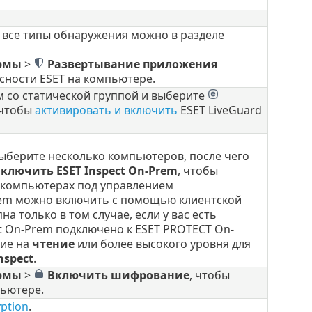
 все типы обнаружения можно в разделе
рмы
>
Развертывание приложения
сности ESET на компьютере.
 со статической группой и выберите
 чтобы
активировать и включить
ESET LiveGuard
ыберите несколько компьютеров, после чего
ключить ESET Inspect On-Prem
, чтобы
 компьютерах под управлением
Prem можно включить с помощью клиентской
на только в том случае, если у вас есть
ct On-Prem подключено к ESET PROTECT On-
ние на
чтение
или более высокого уровня для
nspect
.
рмы
>
Включить шифрование
, чтобы
ьютере.
yption
.