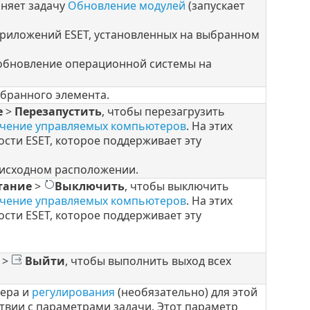
няет задачу
Обновление модулей
(запускает
риложений ESET, установленных на выбранном
обновление операционной системы на
бранного элемента.
е
>
Перезапустить
, чтобы перезагрузить
ючение управляемых компьютеров
. На этих
ти ESET, которое поддерживает эту
исходном расположении.
тание
>
Выключить
, чтобы выключить
ючение управляемых компьютеров
. На этих
ти ESET, которое поддерживает эту
>
Выйти
, чтобы выполнить выход всех
гера и
регулирования
(необязательно) для этой
ствии с параметрами задачи. Этот параметр