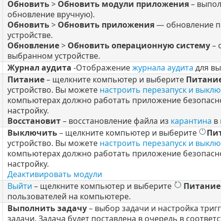
Обновить
>
Обновить модули приложения
– выпол
обновление вручную).
Обновить
>
Обновить приложения
— обновление п
устройстве.
Обновление
>
Обновить операционную систему
– 
выбранном устройстве.
Журнал аудита
-
Отображение
журнала аудита
для вы
Питание
– щелкните компьютер и выберите
Питани
устройство.
Вы можете
настроить перезапуск и выкл
компьютерах должно работать приложение безопаснос
настройку.
Восстановит
– восстановление файла из
карантина
в 
Выключить
– щелкните компьютер и выберите
Пи
устройство.
Вы можете
настроить перезапуск и выкл
компьютерах должно работать приложение безопаснос
настройку.
Деактивировать модули
Выйти
– щелкните компьютер и выберите
Питание
пользователей на компьютере.
Выполнить задачу
– выбор задачи и настройка триг
задачи. Задача будет поставлена в очередь в соответ