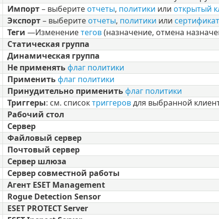
Импорт
– выберите
отчеты
,
политики
или
открытый 
Экспорт
– выберите
отчеты
,
политики
или
сертификат
Теги
—
Изменение
тегов
(назначение, отмена назначен
Статическая группа
Динамическая группа
Не применять
флаг политики
Применить
флаг политики
Принудительно применить
флаг политики
Триггеры
: см. список
триггеров
для выбранной клиент
Рабочий стол
Сервер
Файловый сервер
Почтовый сервер
Сервер шлюза
Сервер совместной работы
Агент ESET Management
Rogue Detection Sensor
ESET PROTECT Server