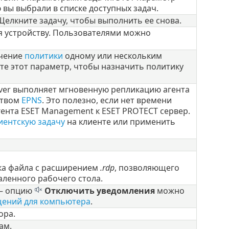
ю вы выбрали в списке доступных задач.
Щелкните задачу, чтобы выполнить ее снова.
я устройству. Пользователями можно
ачение
политики
одному или нескольким
те этот параметр, чтобы назначить политику
rver выполняет мгновенную репликацию агента
ством
EPNS
. Это полезно, если нет времени
ента ESET Management к ESET PROTECT сервер.
иентскую задачу
на клиенте или применить
ка файла с расширением
.rdp
, позволяющего
аленного рабочего стола.
– опцию
Отключить уведомления
можно
ений для компьютера
.
ора.
ам.