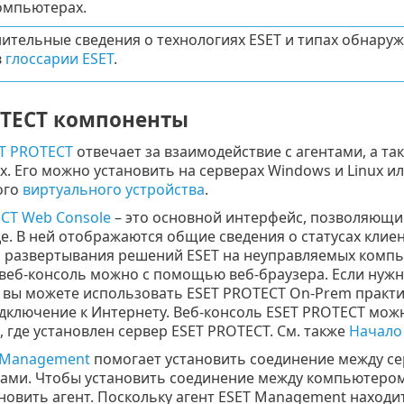
омпьютерах.
ительные сведения о технологиях ESET и типах обнаруж
в
глоссарии ESET
.
OTECT компоненты
T PROTECT
отвечает за взаимодействие с агентами, а т
х. Его можно установить на серверах Windows и Linux и
ого
виртуального устройства
.
CT Web Console
– это основной интерфейс, позволяющи
е. В ней отображаются общие сведения о статусах клиен
 развертывания решений ESET на неуправляемых компью
веб-консоль можно с помощью веб-браузера. Если нужно
 вы можете использовать ESET PROTECT On-Prem практи
одключение к Интернету. Веб-консоль ESET PROTECT можн
 где установлен сервер ESET PROTECT. См. также
Начало
T Management
помогает установить соединение между се
ми. Чтобы установить соединение между компьютером 
новить агент. Поскольку агент ESET Management находи