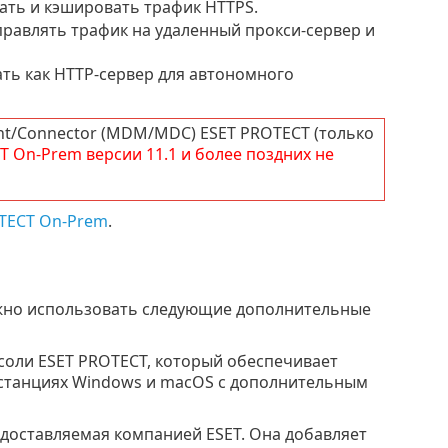
ать и кэшировать трафик
HTTPS
.
равлять трафик на удаленный прокси-сервер и
ать как HTTP-сервер для автономного
nt/Connector (MDM/MDC) ESET PROTECT (только
T
On-Prem
версии
11.1
и более поздних не
OTECT On-Prem
.
ожно использовать следующие дополнительные
оли ESET PROTECT, который обеспечивает
станциях Windows и macOS с дополнительным
едоставляемая компанией ESET. Она добавляет