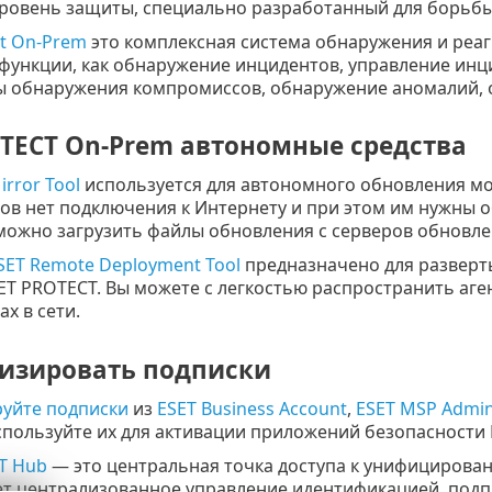
ровень защиты, специально разработанный для борьбы
ct On-Prem
это комплексная система обнаружения и реаг
 функции, как обнаружение инцидентов, управление инц
 обнаружения компромиссов, обнаружение аномалий, 
OTECT On-Prem автономные средства
irror Tool
используется для автономного обновления мо
в нет подключения к Интернету и при этом им нужны 
можно загрузить файлы обновления с серверов обновлен
SET Remote Deployment Tool
предназначено для разверты
ET PROTECT. Вы можете с легкостью распространить аг
х в сети.
изировать подписки
уйте подписки
из
ESET Business Account
,
ESET MSP Admin
пользуйте их для активации приложений безопасности E
T Hub
— это центральная точка доступа к унифицирова
т централизованное управление идентификацией, подпи