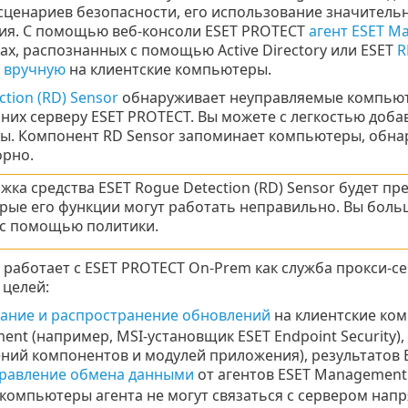
сценариев безопасности, его использование значитель
ия. С помощью веб-консоли ESET PROTECT
агент ESET M
х, распознанных с помощью Active Directory или ESET
R
 вручную
на клиентские компьютеры.
tion (RD) Sensor
обнаруживает неуправляемые компьюте
 них серверу ESET PROTECT. Вы можете с легкостью доб
. Компонент RD Sensor запоминает компьютеры, обна
орно.
жка средства ESET Rogue Detection (RD) Sensor будет п
рые его функции могут работать неправильно. Вы боль
 с помощью политики.
работает с ESET PROTECT On-Prem как служба прокси-се
целей:
ание и распространение обновлений
на клиентские ком
ent (например, MSI-установщик
ESET Endpoint Security
)
ний компонентов и модулей приложения), результатов E
равление обмена данными
от агентов ESET Management н
компьютеры агента не могут связаться с сервером нап