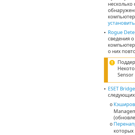
несколько 
обнаружен
компьютера
установить
Rogue Detec
•
сведения о
компьютеры
о них повт
Поддер
Некото
Sensor
ESET Bridge
•
следующих 
Кэширов
o
Managem
(обновле
Перенап
o
которых 