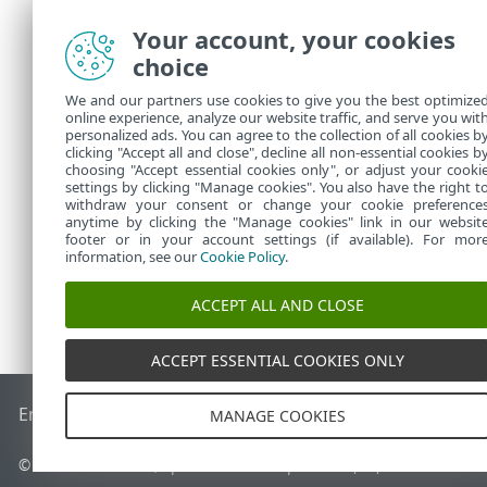
платформы E
Your account, your cookies
ESET P
choice
перене
We and our partners use cookies to give you the best optimize
Гра
•
online experience, analyze our website traffic, and serve you wit
personalized ads. You can agree to the collection of all cookies b
Гра
•
clicking "Accept all and close", decline all non-essential cookies b
choosing "Accept essential cookies only", or adjust your cooki
settings by clicking "Manage cookies". You also have the right t
withdraw your consent or change your cookie preference
anytime by clicking the "Manage cookies" link in our websit
footer or in your account settings (if available). For mor
information, see our
Cookie Policy
.
ACCEPT ALL AND CLOSE
ACCEPT ESSENTIAL COOKIES ONLY
End of Life
База знаний ESET
Форум ESET
ESET Status Por
MANAGE COOKIES
© 1992 - 2026 ESET, spol. s r.o. - Все права защищены.