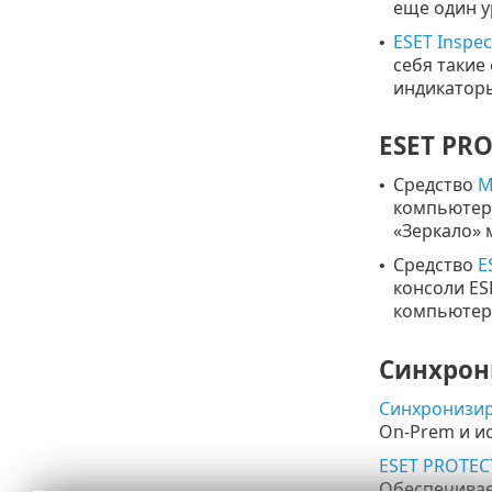
еще один у
ESET Inspe
•
себя такие
индикаторы
ESET PR
Средство
M
•
компьютеро
«Зеркало» 
Средство
E
•
консоли ES
компьютера
Синхрон
Синхронизир
On-Prem и ис
ESET PROTEC
Обеспечивае