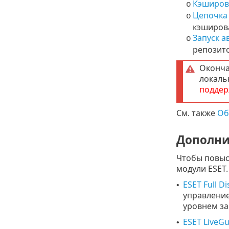
Кэширов
o
Цепочка
o
кэширов
Запуск 
o
репозит
Оконча
локаль
поддер
См. также
Об
Дополни
Чтобы повыс
модули ESET.
ESET Full D
•
управлени
уровнем за
ESET LiveG
•