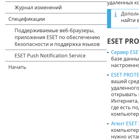
удаленных к
Дополн
найти 
ESET PR
Сервер ESE
•
базе данны
настроенн
ESET PROTE
•
вашей сред
удаленного
открывать 
Интернета,
где есть п
компьютер,
Агент ESE
•
компьютера
нужно уста