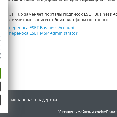
SET.
ROTECT Hub заменяет порталы подписок ESET Business Acc
сет все учетные записи с обеих платформ поэтапно:
d
фик переноса ESET Business Account
h
y
фик переноса ESET MSP Administrator
y
e
o
s
e
e
tal
Региональная поддержка
Управлять файлами cookie
Полит