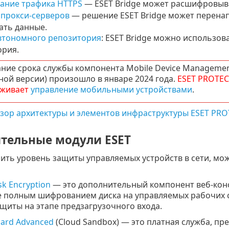
ание трафика HTTPS
— ESET Bridge может расшифровыв
 прокси-серверов
— решение ESET Bridge может перенап
ать данные.
автономного репозитория
: ESET Bridge можно использов
ория.
ние срока службы компонента Mobile Device Manageme
ной версии) произошло в январе 2024 года.
ESET PROTEC
живает
управление мобильными устройствами
.
зор архитектуры и элементов инфраструктуры ESET PR
тельные модули ESET
ить уровень защиты управляемых устройств в сети, м
isk Encryption
— это дополнительный компонент веб-конс
е полным шифрованием диска на управляемых рабочих 
щиты на этапе предзагрузочного входа.
uard Advanced
(Cloud Sandbox) — это платная служба, пр