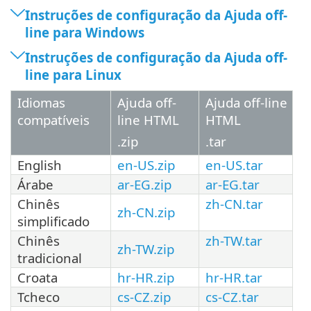
Instruções de configuração da Ajuda off-
line para Windows
Instruções de configuração da Ajuda off-
line para Linux
Idiomas
Ajuda off-
Ajuda off-line
compatíveis
line HTML
HTML
.zip
.tar
English
en-US.zip
en-US.tar
Árabe
ar-EG.zip
ar-EG.tar
Chinês
zh-CN.tar
zh-CN.zip
simplificado
Chinês
zh-TW.tar
zh-TW.zip
tradicional
Croata
hr-HR.zip
hr-HR.tar
Tcheco
cs-CZ.zip
cs-CZ.tar