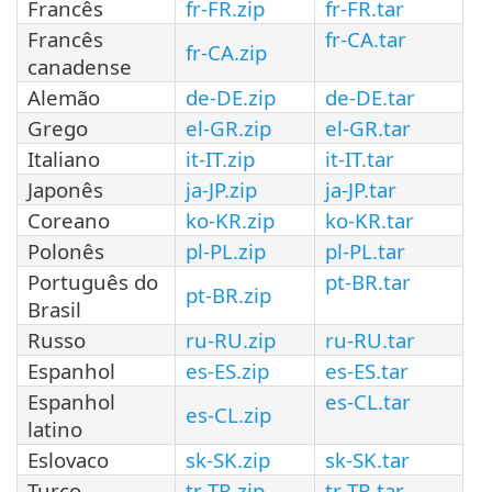
Francês
fr-FR.zip
fr-FR.tar
Francês
fr-CA.tar
fr-CA.zip
canadense
Alemão
de-DE.zip
de-DE.tar
Grego
el-GR.zip
el-GR.tar
Italiano
it-IT.zip
it-IT.tar
Japonês
ja-JP.zip
ja-JP.tar
Coreano
ko-KR.zip
ko-KR.tar
Polonês
pl-PL.zip
pl-PL.tar
Português do
pt-BR.tar
pt-BR.zip
Brasil
Russo
ru-RU.zip
ru-RU.tar
Espanhol
es-ES.zip
es-ES.tar
Espanhol
es-CL.tar
es-CL.zip
latino
Eslovaco
sk-SK.zip
sk-SK.tar
Turco
tr-TR.zip
tr-TR.tar