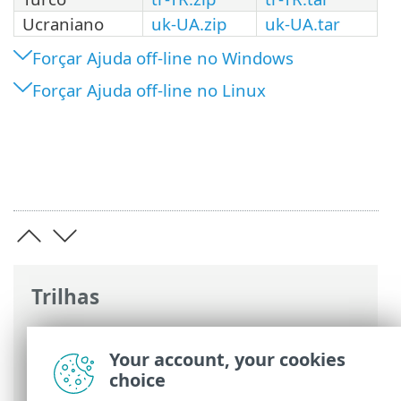
Ucraniano
uk-UA.zip
uk-UA.tar
Forçar Ajuda off-line no Windows
Forçar Ajuda off-line no Linux
Trilhas
Ajuda on-line ESET
>
ESET PROTECT On-
Prem
>
Introdução ao ESET PROTECT On-
Your account, your cookies
Prem
>
Sobre a ajuda
> Ajuda off-line
choice