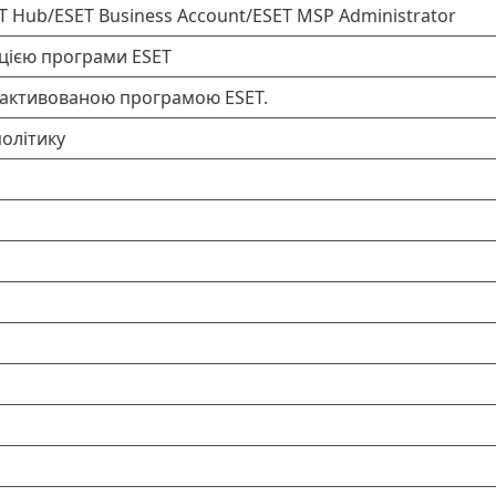
 Hub/ESET Business Account/ESET MSP Administrator
яцією програми ESET
з активованою програмою ESET.
олітику