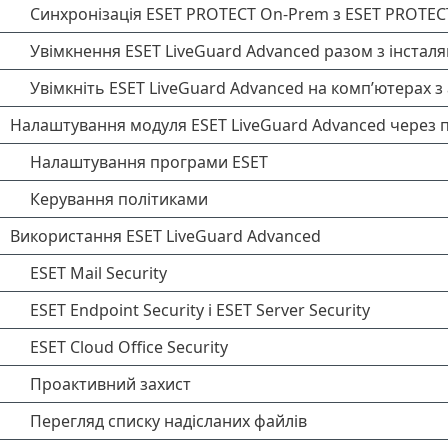
Синхронізація ESET PROTECT On-Prem з ESET PROTECT
Увімкнення ESET LiveGuard Advanced разом з інстал
Увімкніть ESET LiveGuard Advanced на комп’ютерах 
Налаштування модуля ESET LiveGuard Advanced через п
Налаштування програми ESET
Керування політиками
Використання ESET LiveGuard Advanced
ESET Mail Security
ESET Endpoint Security і ESET Server Security
ESET Cloud Office Security
Проактивний захист
Перегляд списку надісланих файлів