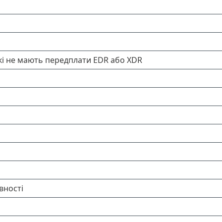
 які не мають передплати EDR або XDR
вності