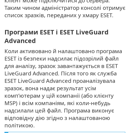
клієнт може підключитися до сервера.
Таким чином адміністратор консолі отримує
список зразків, переданих у хмару ESET.
Програми ESET і ESET LiveGuard
Advanced
Коли активовано й налаштовано програма
ESET із безпеки надсилає підозрілий файл
для аналізу, зразок завантажується в ESET
LiveGuard Advanced. Після того як служба
ESET LiveGuard Advanced проаналізувала
зразок, вона надає результат усім
комп’ютерам у цій компанії (або клієнту
MSP) і всім компаніям, які коли-небудь
надсилали цей файл. Програма виконує
відповідну дію згідно з налаштованою
політикою.