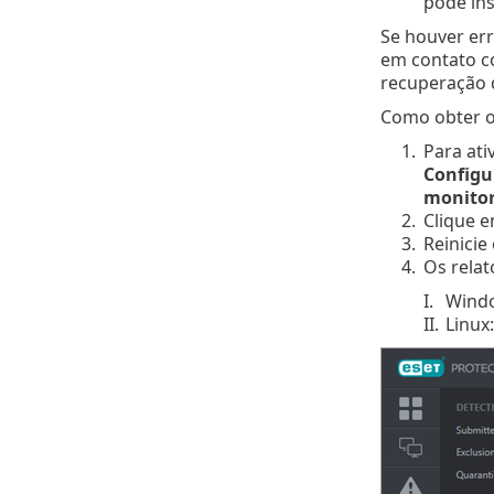
pode in
Se houver er
em contato co
recuperação 
Como obter o
1.
Para ati
Configu
monito
2.
Clique 
3.
Reinicie
4.
Os relat
I.
Wind
II.
Linux