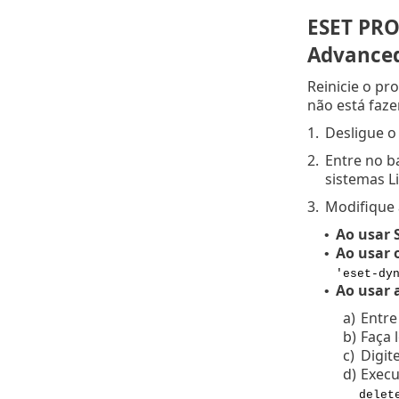
ESET PRO
Advance
Reinicie o pr
não está faz
1.
Desligue o
2.
Entre no b
sistemas L
3.
Modifique 
Ao usar 
•
Ao usar
•
'eset-dy
Ao usar 
•
a)
Entre
b)
Faça 
c)
Digit
d)
Execu
delet