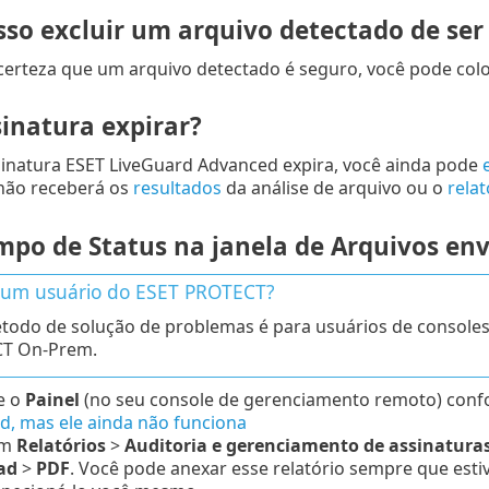
so excluir um arquivo detectado de se
 certeza que um arquivo detectado é seguro, você pode col
sinatura expirar?
inatura ESET LiveGuard Advanced expira, você ainda pode
não receberá os
resultados
da análise de arquivo ou o
rela
mpo de Status na janela de Arquivos env
 um usuário do ESET PROTECT?
todo de solução de problemas é para usuários de console
T On-Prem.
e o
Painel
(no seu console de gerenciamento remoto) confo
d, mas ele ainda não funciona
em
Relatórios
>
Auditoria e gerenciamento de assinatura
ad
>
PDF
. Você pode anexar esse relatório sempre que esti