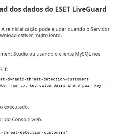
ad dos dados do ESET LiveGuard
A reinicialização pode ajudar quando o Servidor
nload estiver muito lento.
ment Studio ou usando o cliente MySQL nos
ECT:
set-dynamic-threat-detection-customers
te from tbl_key_value_pairs where pair_key =
do executado.
or do Console web.
c-threat-detection-customers';