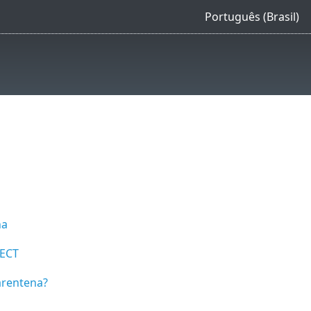
Português (Brasil)
na
TECT
arentena?