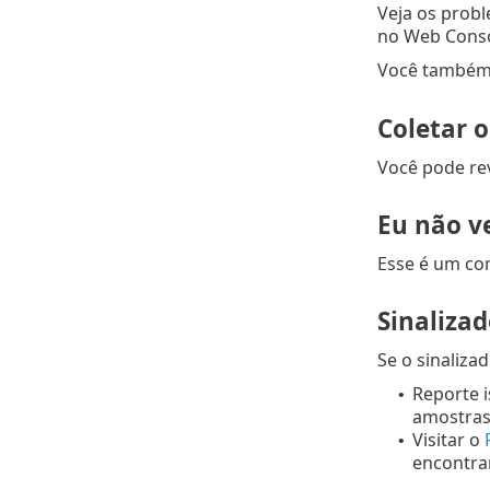
Veja os prob
no Web Cons
Você também 
Coletar o
Você pode rev
Eu não v
Esse é um co
Sinaliza
Se o sinaliz
Reporte 
•
amostras
Visitar o
•
encontrar