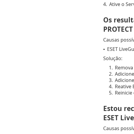
4.
Ative o Se
Os resul
PROTECT
Causas possív
ESET LiveGu
•
Solução:
1.
Remova 
2.
Adicione
3.
Adicion
4.
Reative 
5.
Reinicie
Estou re
ESET Liv
Causas possív