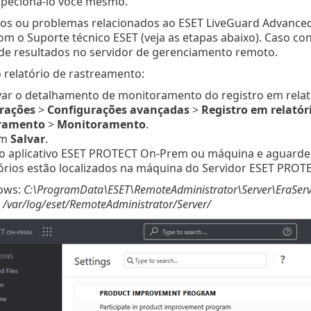
specioná-lo você mesmo.
ros ou problemas relacionados ao ESET LiveGuard Advanced,
m o Suporte técnico ESET (veja as etapas abaixo). Caso co
de resultados no servidor de gerenciamento remoto.
 relatório de rastreamento:
var o detalhamento de monitoramento do registro em rela
rações
>
Configurações avançadas
>
Registro em relatór
ramento
>
Monitoramento
.
em
Salvar
.
 o aplicativo ESET PROTECT On-Prem ou máquina e aguarde 
órios estão localizados na máquina do Servidor ESET PROT
ows:
C:\ProgramData\ESET\RemoteAdministrator\Server\EraServ
:
/var/log/eset/RemoteAdministrator/Server/