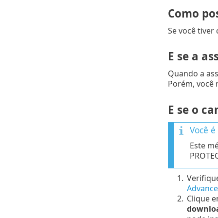
Como pos
Se você tiver
E se a as
Quando a ass
Porém, você 
E se o ca
Você é
Este mé
PROTEC
1.
Verifiqu
Advance
2.
Clique 
downlo