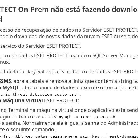
TECT On-Prem não está fazendo downlo
d
ocesso de recuperação de dados no Servidor ESET PROTECT. 
endo o download de novos dados da nuvem ESET ou se o dow
 serviço do Servidor ESET PROTECT.
anco de dados ESET PROTECT usando o SQL Server Manage
inux.
a tabela tbl_key_value_pairs no banco de dados ESET PROT
SSMS
, abra a tabela e remova a linha que contém a string
e
 o MySQL
, abra o banco de dados e execute o comando
dele
namic-threat-detection-customers';
a Máquina Virtual
ESET PROTECT:
 no Terminal na máquina virtual onde o aplicativo está sen
login no banco de dados:
mysql -u root -p era_db
e a senha. Normalmente ela é igual a senha do Administrad
te o seguinte comando:
e from tbl_key_value_pairs where pair_key = 'eset-dynami