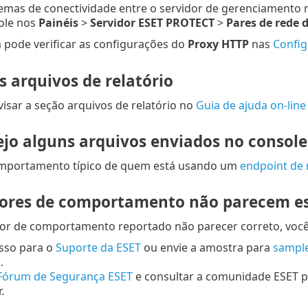
lemas de conectividade entre o servidor de gerenciamento
ole nos
Painéis
>
Servidor ESET PROTECT
>
Pares de rede
pode verificar as configurações do
Proxy HTTP
nas
Confi
s arquivos de relatório
isar a seção arquivos de relatório no
Guia de ajuda on-li
ejo alguns arquivos enviados no consol
mportamento típico de quem está usando um
endpoint de
dores de comportamento não parecem es
ador de comportamento reportado não parecer correto, voc
isso para o
Suporte da ESET
ou envie a amostra para
sampl
.
Fórum de Segurança ESET
e consultar a comunidade ESET 
.