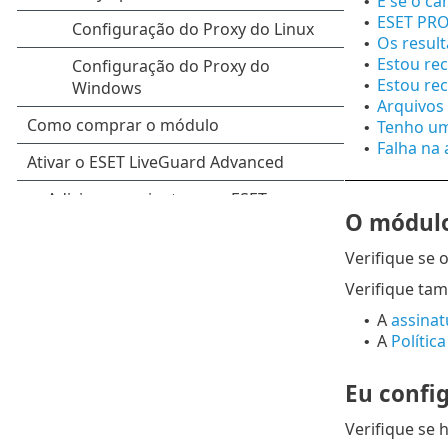
E se o ca
•
ESET PRO
•
Os resul
•
Estou rec
•
Estou re
•
Arquivos
•
Tenho um
•
Falha na
•
O módulo
Verifique se
Verifique tam
A
assinat
•
A
Política
•
Eu confi
Verifique se