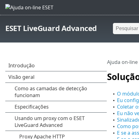
ESET LiveGuard Advanced
Ajuda on-line
Soluçã
O módulo
•
Eu config
•
Coletar o
•
Eu não v
•
Sinaliza
•
Como pos
•
E se a as
•