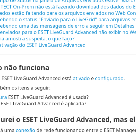
mpo de Status na janela de Arquivos enviados estiver vazio?
TECT On-Prem não está fazendo download dos dados do E
tados estão faltando para os arquivos enviados no Web Co
ebendo o status "Enviado para o LiveGrid" para arquivos 
cebendo uma das mensagens de erro a seguir em Detalhes 
 enviados para o ESET LiveGuard Advanced não exibir no W
a amostra suspeita, o que faço?
 ativação do ESET LiveGuard Advanced
 não funciona
 o ESET LiveGuard Advanced está
ativado
e
configurado
.
bém os itens a seguir:
ura
ESET LiveGuard Advanced é usada?
ESET LiveGuard Advanced é aplicada?
gurei o ESET LiveGuard Advanced, mas e
 há uma
conexão
de rede funcionando entre o ESET Managem