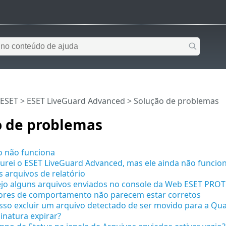
 ESET
>
ESET LiveGuard Advanced
>
Solução de problemas
o de problemas
 não funciona
urei o ESET LiveGuard Advanced, mas ele ainda não funcio
s arquivos de relatório
ejo alguns arquivos enviados no console da Web ESET PRO
dores de comportamento não parecem estar corretos
so excluir um arquivo detectado de ser movido para a Qu
sinatura expirar?