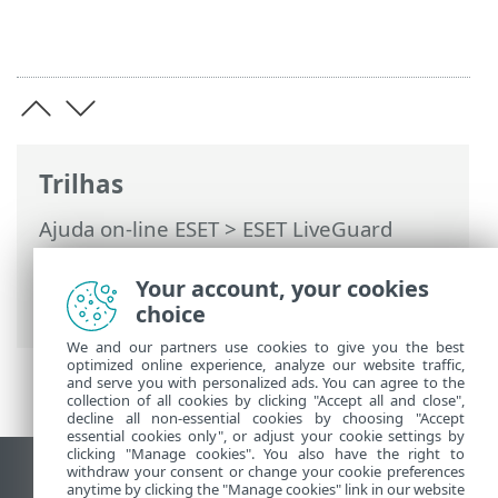
Trilhas
Ajuda on-line ESET
>
ESET LiveGuard
Advanced
>
Usando o ESET LiveGuard
Advanced
> Envio manual de um arquivo
Your account, your cookies
para análise
choice
We and our partners use cookies to give you the best
optimized online experience, analyze our website traffic,
and serve you with personalized ads. You can agree to the
collection of all cookies by clicking "Accept all and close",
decline all non-essential cookies by choosing "Accept
essential cookies only", or adjust your cookie settings by
clicking "Manage cookies". You also have the right to
withdraw your consent or change your cookie preferences
Ver site para desktop
anytime by clicking the "Manage cookies" link in our website