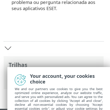
problema ou pergunta relacionada aos
seus aplicativos ESET.
Trilhas
Ajuda on-line ESET
>
ESET LiveGuard
Your account, your cookies
Advanced
>
Introdução
choice
We and our partners use cookies to give you the best
optimized online experience, analyze our website traffic,
and serve you with personalized ads. You can agree to the
collection of all cookies by clicking "Accept all and close",
decline all non-essential cookies by choosing "Accept
essential cookies only", or adjust your cookie settings by