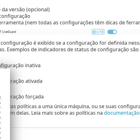
 da versão (opcional)
 configuração
ferramenta (nem todas as configurações têm dicas de ferra
configuração é exibido se a configuração for definida ness
cas. Exemplos de indicadores de status de configuração são 
figuração inativa
nfiguração ativada
nfiguração forçada
d
h
a várias políticas a uma única máquina, ou se suas configu
y
rdem delas. Leia mais sobre as políticas na
documentação
y
e
o
s
e
e