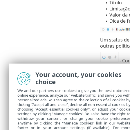
Título
•
Limitação
•
Valor da
•
Dica de 
•
Um status de 
outras políti
- Con
Your account, your cookies
- Co
choice
- Co
We and our partners use cookies to give you the best optimize
online experience, analyze our website traffic, and serve you wit
Se você aplic
personalized ads. You can agree to the collection of all cookies b
com base na o
clicking "Accept all and close", decline all non-essential cookies b
choosing "Accept essential cookies only", or adjust your cooki
settings by clicking "Manage cookies". You also have the right t
withdraw your consent or change your cookie preference
anytime by clicking the "Manage cookies" link in our websit
footer or in your account settings (if available). For mor