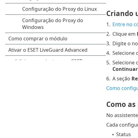
Criando 
1.
Entre no 
2.
Clique em
3.
Digite o no
4.
Selecione o
5.
Selecione 
Continuar
6.
A seção
R
Como configu
Como as 
No assistente 
Cada configur
Status
•